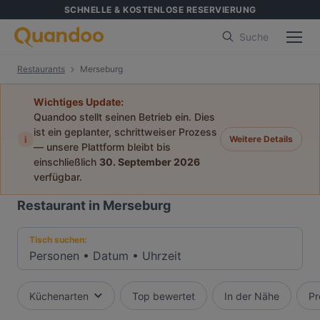
SCHNELLE & KOSTENLOSE RESERVIERUNG
Suche
Restaurants
Merseburg
Wichtiges Update:
Quandoo stellt seinen Betrieb ein. Dies
ist ein geplanter, schrittweiser Prozess
i
Weitere Details
— unsere Plattform bleibt bis
einschließlich
30. September 2026
verfügbar.
Restaurant in Merseburg
Tisch suchen:
Personen
•
Datum
•
Uhrzeit
Küchenarten
Top bewertet
In der Nähe
Pr