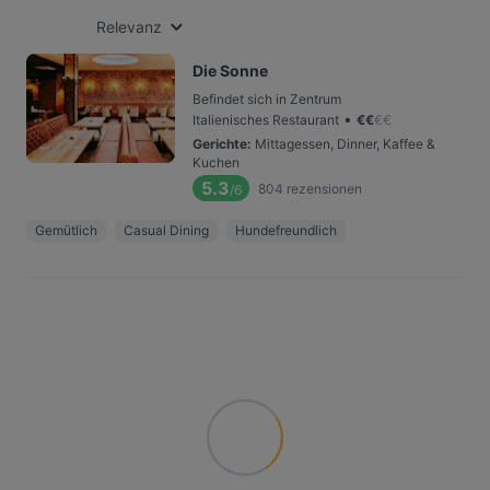
Relevanz
Die Sonne
Befindet sich in Zentrum
•
Italienisches Restaurant
€
€
€
€
Gerichte
:
Mittagessen, Dinner, Kaffee &
Kuchen
5.3
804
rezensionen
/6
Gemütlich
Casual Dining
Hundefreundlich