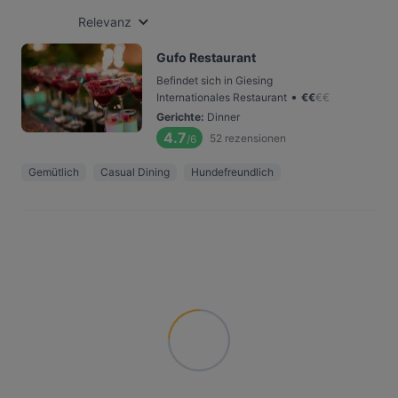
Relevanz
Gufo Restaurant
Befindet sich in Giesing
•
Internationales Restaurant
€
€
€
€
Gerichte
:
Dinner
4.7
52
rezensionen
/6
Gemütlich
Casual Dining
Hundefreundlich