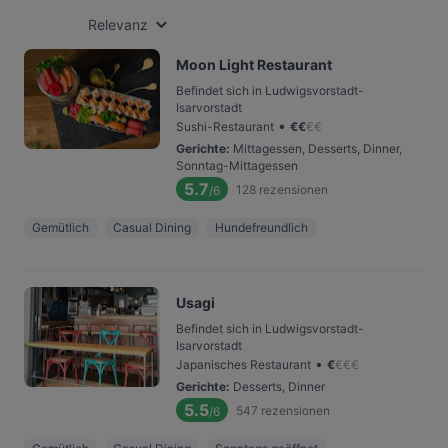
Relevanz
Moon Light Restaurant
Befindet sich in Ludwigsvorstadt-
Isarvorstadt
•
Sushi-Restaurant
€
€
€
€
Gerichte
:
Mittagessen, Desserts, Dinner,
Sonntag-Mittagessen
5.7
128
rezensionen
/6
Gemütlich
Casual Dining
Hundefreundlich
Usagi
Befindet sich in Ludwigsvorstadt-
Isarvorstadt
•
Japanisches Restaurant
€
€
€
€
Gerichte
:
Desserts, Dinner
5.5
547
rezensionen
/6