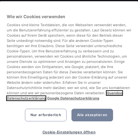
Deutschland
Wie wir Cookies verwenden
Italien
Cookies sind kleine Textdateien, die von Webseiten verwendet werden,
um die Benutzererfahrung effizienter zu gestalten. Laut Gesetz können wir
Finnland
Cookies auf Ihrem Gerät speichern, wenn diese für den Betrieb dieser
Seite unbedingt notwendig sind. Für alle anderen Cookie-Typen
benötigen wir Ihre Erlaubnis. Diese Seite verwendet unterschiedliche
Vereinigtes Königreich
Cookie-Typen. Um Ihre Benutzererfahrung zu verbessern und zu
personalisieren, verwenden wir Cookies und ähnliche Technologien, um
unsere Dienste zu optimieren und Anzeigen zu personalisieren. Einige
Türkei
Cookies werden von Drittparteien, wie Google, platziert, die Ihre
personenbezogenen Daten für diese Zwecke verarbeiten können. Sie
können Ihre Einwilligung jederzeit von der Cookie-Erklärung auf unserer
Niederlande
Website ändern oder widerrufen. Erfahren Sie in unserer
Datenschutzrichtlinie mehr darüber, wer wir sind, wie Sie uns kontaktieren
können und wie wir personenbezogene Daten verarbeiten.
Quandoo
Singapur
Datenschutzerklärung
Google Datenschutzerklärung
Nur erforderlich
Alle akzeptieren
Cookie-Einstellungen öffnen
©2026 Quandoo GmbH i.L. All rights reserved