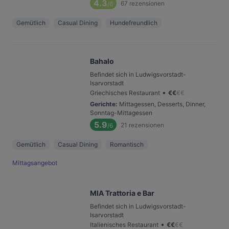
4.3
67
rezensionen
/6
Gemütlich
Casual Dining
Hundefreundlich
Bahalo
Befindet sich in Ludwigsvorstadt-
Isarvorstadt
•
Griechisches Restaurant
€
€
€
€
Gerichte
:
Mittagessen, Desserts, Dinner,
Sonntag-Mittagessen
5.9
21
rezensionen
/6
Gemütlich
Casual Dining
Romantisch
Mittagsangebot
MIA Trattoria e Bar
Befindet sich in Ludwigsvorstadt-
Isarvorstadt
•
Italienisches Restaurant
€
€
€
€