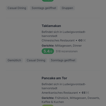
Casual Dining
Sonntags geöffnet
Gruppen
Taklamakan
Befindet sich in Ludwigsvorstadt-
Isarvorstadt
•
Chinesisches Restaurant
€
€
€
€
Gerichte
:
Mittagessen, Dinner
5.4
518
rezensionen
/6
Gemütlich
Casual Dining
Sonntags geöffnet
Pancake am Tor
Befindet sich in Ludwigsvorstadt-
Isarvorstadt
•
Amerikanisches Restaurant
€
€
€
€
Gerichte
:
Frühstück, Mittagessen, Desserts,
Kaffee & Kuchen