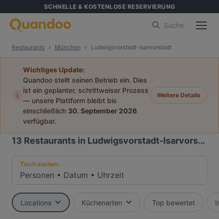
SCHNELLE & KOSTENLOSE RESERVIERUNG
Suche
Restaurants
München
Ludwigsvorstadt-Isarvorstadt
Wichtiges Update:
Quandoo stellt seinen Betrieb ein. Dies
ist ein geplanter, schrittweiser Prozess
i
Weitere Details
— unsere Plattform bleibt bis
einschließlich
30. September 2026
verfügbar.
13
Restaurants in Ludwigsvorstadt-Isarvorstadt, München
Tisch suchen:
Personen
•
Datum
•
Uhrzeit
Locations
Küchenarten
Top bewertet
I