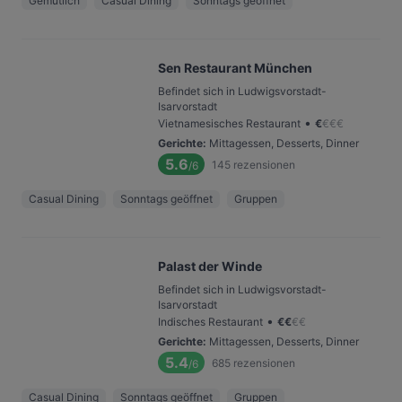
Gemütlich
Casual Dining
Sonntags geöffnet
Sen Restaurant München
Befindet sich in Ludwigsvorstadt-
Isarvorstadt
•
Vietnamesisches Restaurant
€
€
€
€
Gerichte
:
Mittagessen, Desserts, Dinner
5.6
145
rezensionen
/6
Casual Dining
Sonntags geöffnet
Gruppen
Palast der Winde
Befindet sich in Ludwigsvorstadt-
Isarvorstadt
•
Indisches Restaurant
€
€
€
€
Gerichte
:
Mittagessen, Desserts, Dinner
5.4
685
rezensionen
/6
Casual Dining
Sonntags geöffnet
Gruppen