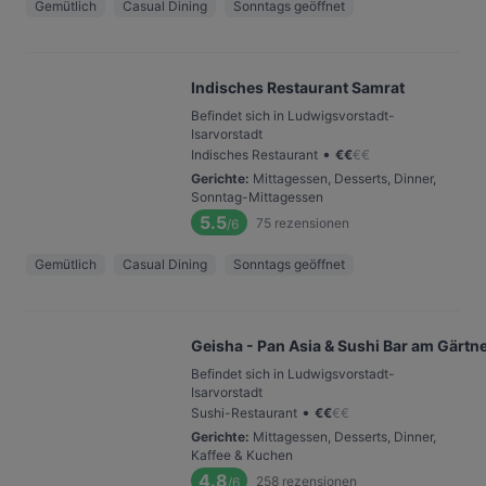
Gemütlich
Casual Dining
Sonntags geöffnet
Indisches Restaurant Samrat
Befindet sich in Ludwigsvorstadt-
Isarvorstadt
•
Indisches Restaurant
€
€
€
€
Gerichte
:
Mittagessen, Desserts, Dinner,
Sonntag-Mittagessen
5.5
75
rezensionen
/6
Gemütlich
Casual Dining
Sonntags geöffnet
Geisha - Pan Asia & Sushi Bar am Gärtn
Befindet sich in Ludwigsvorstadt-
Isarvorstadt
•
Sushi-Restaurant
€
€
€
€
Gerichte
:
Mittagessen, Desserts, Dinner,
Kaffee & Kuchen
4.8
258
rezensionen
/6