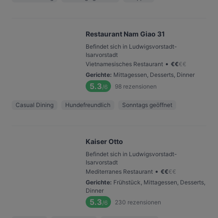
Restaurant Nam Giao 31
Befindet sich in Ludwigsvorstadt-
Isarvorstadt
•
Vietnamesisches Restaurant
€
€
€
€
Gerichte
:
Mittagessen, Desserts, Dinner
5.3
98
rezensionen
/6
Casual Dining
Hundefreundlich
Sonntags geöffnet
Kaiser Otto
Befindet sich in Ludwigsvorstadt-
Isarvorstadt
•
Mediterranes Restaurant
€
€
€
€
Gerichte
:
Frühstück, Mittagessen, Desserts,
Dinner
5.3
230
rezensionen
/6