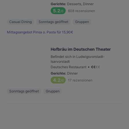
Gerichte
:
Desserts, Dinner
5.2
608
rezensionen
/6
Casual Dining
Sonntags geöffnet
Gruppen
Mittagsangebot Pinsa o. Pasta für 15,90€
Hofbräu im Deutschen Theater
Befindet sich in Ludwigsvorstadt-
Isarvorstadt
•
Deutsches Restaurant
€
€
€
€
Gerichte
:
Dinner
4.2
17
rezensionen
/6
Sonntags geöffnet
Gruppen