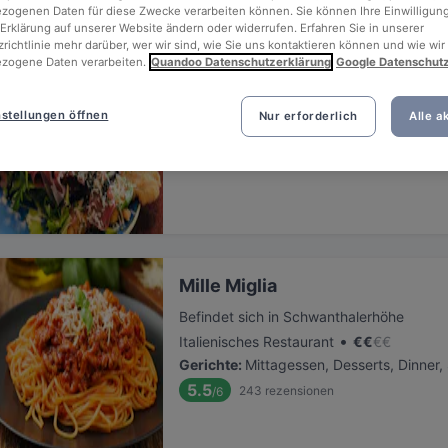
ogenen Daten für diese Zwecke verarbeiten können. Sie können Ihre Einwilligung
Erklärung auf unserer Website ändern oder widerrufen. Erfahren Sie in unserer
richtlinie mehr darüber, wer wir sind, wie Sie uns kontaktieren können und wie wir
Platt & Belegt
zogene Daten verarbeiten.
Quandoo Datenschutzerklärung
Google Datenschut
Befindet sich in Schwanthalerhöhe
•
Deutsches Restaurant
€
€
€
€
stellungen öffnen
Nur erforderlich
Alle a
Gerichte
:
Mittagessen, Desserts, Dinner
5.6
163
rezensionen
/6
Mille Miglia
Befindet sich in Schwanthalerhöhe
•
Italienisches Restaurant
€
€
€
€
Gerichte
:
Mittagessen, Desserts, Dinner
5.5
243
rezensionen
/6