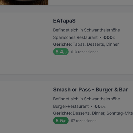
EATapaS
Befindet sich in Schwanthalerhöhe
•
Spanisches Restaurant
€
€
€
€
Gerichte
:
Tapas, Desserts, Dinner
5.4
610
rezensionen
/6
Smash or Pass - Burger & Bar
Befindet sich in Schwanthalerhöhe
•
Burger-Restaurant
€
€
€
€
Gerichte
:
Desserts, Dinner, Sonntag-Mit
5.5
57
rezensionen
/6