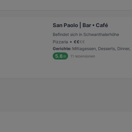
San Paolo | Bar • Café
Befindet sich in Schwanthalerhöhe
•
Pizzaria
€
€
€
€
Gerichte
:
Mittagessen, Desserts, Dinner
5.8
11
rezensionen
/6