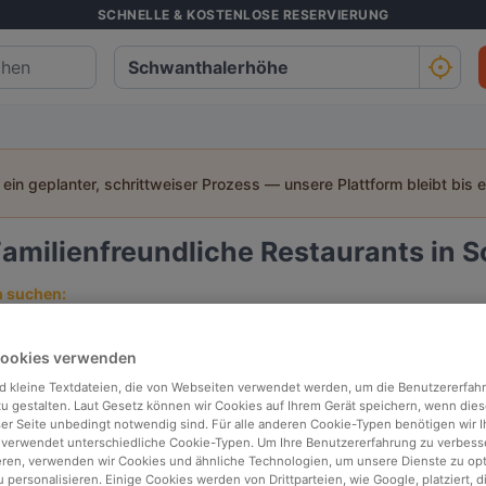
SCHNELLE & KOSTENLOSE RESERVIERUNG
t ein geplanter, schrittweiser Prozess — unsere Plattform bleibt bis 
amilienfreundliche Restaurants in 
h suchen:
Personen
Datum
Uhrz
Cookies verwenden
d kleine Textdateien, die von Webseiten verwendet werden, um die Benutzererfah
p bewertet
In der Nähe
 zu gestalten. Laut Gesetz können wir Cookies auf Ihrem Gerät speichern, wenn dies
ser Seite unbedingt notwendig sind. Für alle anderen Cookie-Typen benötigen wir Ih
 verwendet unterschiedliche Cookie-Typen. Um Ihre Benutzererfahrung zu verbess
eren, verwenden wir Cookies und ähnliche Technologien, um unsere Dienste zu op
Relevanz
 personalisieren. Einige Cookies werden von Drittparteien, wie Google, platziert, di