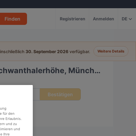
Finden
Registrieren
Anmelden
DE
einschließlich
30. September 2026
verfügbar.
Weitere Details
Schwanthalerhöhe, München
Bestätigen
eit
rung
e für den
re Erlaubnis.
ern und zu
timieren und
e Ihre