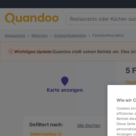
Restaurants
München
Schwanthalerhöhe
Familienfreundlich
i
Wichtiges Update:
Quandoo stellt seinen Betrieb ein. Dies is
5
F
Tisc
Karte anzeigen
Wie wir 
Cookies sin
To
effizienter
Betrieb die
Gefiltert nach:
Diese Seite
Alle löschen
personalisi
Online buchbar
Anzeigen zu