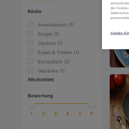
personenbez
der Cookie-
Küche
Datenschutz
personenbe
Amerikanisch
(
1
)
Burger
(
1
)
Cookie-Ein
Deutsch
(
1
)
Essen & Trinken
(
1
)
Europäisch
(
2
)
Getränke
(
1
)
Alle anzeigen
International
(
1
)
Italienisch
(
1
)
Bewertung
Mediterran
(
1
)
Pasta
(
1
)
1
2
3
4
5
6
Pizza
(
2
)
Spanisch
(
1
)