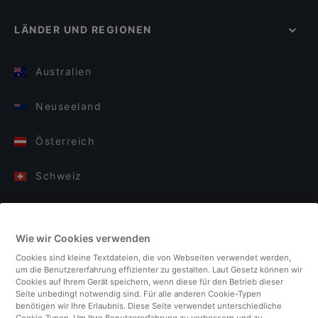
LÄNDER UND REGIONEN
Australien
Neuseeland
Österreich
Schweiz
Deutschland
Wie wir Cookies verwenden
Italien
Cookies sind kleine Textdateien, die von Webseiten verwendet werden,
um die Benutzererfahrung effizienter zu gestalten. Laut Gesetz können wir
Finnland
Cookies auf Ihrem Gerät speichern, wenn diese für den Betrieb dieser
Seite unbedingt notwendig sind. Für alle anderen Cookie-Typen
benötigen wir Ihre Erlaubnis. Diese Seite verwendet unterschiedliche
Vereinigtes Königreich