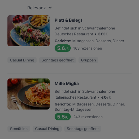
Relevanz
Platt & Belegt
Befindet sich in Schwanthalerhöhe
•
Deutsches Restaurant
€
€
€
€
Gerichte
:
Mittagessen, Desserts, Dinner
5.6
163
rezensionen
/6
Casual Dining
Sonntags geöffnet
Gruppen
Mille Miglia
Befindet sich in Schwanthalerhöhe
•
Italienisches Restaurant
€
€
€
€
Gerichte
:
Mittagessen, Desserts, Dinner,
Sonntag-Mittagessen
5.5
243
rezensionen
/6
Gemütlich
Casual Dining
Sonntags geöffnet