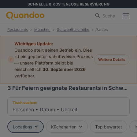
SCHNELLE & KOSTENLOSE RESERVIERUNG
Suche
Restaurants
München
Schwanthalerhöhe
Parties
Wichtiges Update:
Quandoo stellt seinen Betrieb ein. Dies
ist ein geplanter, schrittweiser Prozess
i
Weitere Details
— unsere Plattform bleibt bis
einschließlich
30. September 2026
verfügbar.
3
Für Feiern geeignete Restaurants in Schwanthalerhöhe, München
Tisch suchen:
Personen
•
Datum
•
Uhrzeit
Locations
Küchenarten
Top bewertet
I