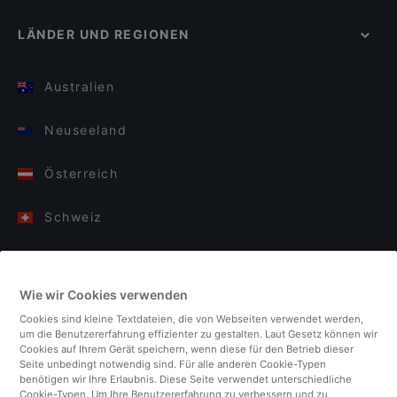
LÄNDER UND REGIONEN
Australien
Neuseeland
Österreich
Schweiz
Deutschland
Wie wir Cookies verwenden
Italien
Cookies sind kleine Textdateien, die von Webseiten verwendet werden,
um die Benutzererfahrung effizienter zu gestalten. Laut Gesetz können wir
Finnland
Cookies auf Ihrem Gerät speichern, wenn diese für den Betrieb dieser
Seite unbedingt notwendig sind. Für alle anderen Cookie-Typen
benötigen wir Ihre Erlaubnis. Diese Seite verwendet unterschiedliche
Vereinigtes Königreich
Cookie-Typen. Um Ihre Benutzererfahrung zu verbessern und zu