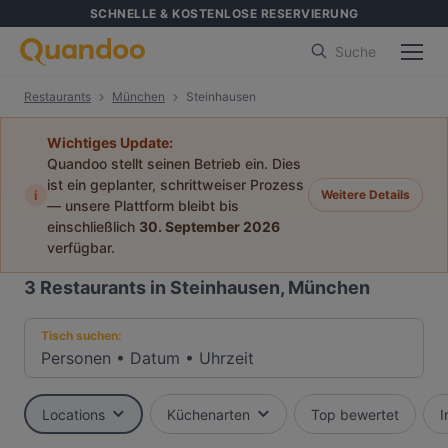
SCHNELLE & KOSTENLOSE RESERVIERUNG
Suche
Restaurants
München
Steinhausen
Wichtiges Update:
Quandoo stellt seinen Betrieb ein. Dies
ist ein geplanter, schrittweiser Prozess
i
Weitere Details
— unsere Plattform bleibt bis
einschließlich
30. September 2026
verfügbar.
3
Restaurants in Steinhausen, München
Tisch suchen:
Personen
•
Datum
•
Uhrzeit
Locations
Küchenarten
Top bewertet
I