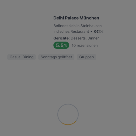
Delhi Palace München
Befindet sich in Steinhausen
•
Indisches Restaurant
€
€
€
€
Gerichte
:
Desserts, Dinner
5.5
10
rezensionen
/6
Casual Dining
Sonntags geöffnet
Gruppen