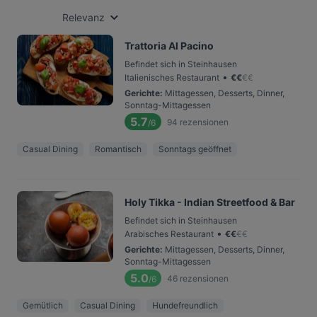
Relevanz
Trattoria Al Pacino
Befindet sich in Steinhausen
•
Italienisches Restaurant
€
€
€
€
Gerichte
:
Mittagessen, Desserts, Dinner,
Sonntag-Mittagessen
5.7
94
rezensionen
/6
Casual Dining
Romantisch
Sonntags geöffnet
Holy Tikka - Indian Streetfood & Bar
Befindet sich in Steinhausen
•
Arabisches Restaurant
€
€
€
€
Gerichte
:
Mittagessen, Desserts, Dinner,
Sonntag-Mittagessen
5.0
46
rezensionen
/6
Gemütlich
Casual Dining
Hundefreundlich