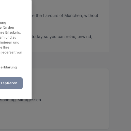
, so you can taste the flavours of München, without
rung
e für den
re Erlaubnis.
 and book a table today so you can relax, unwind,
ern und zu
timieren und
e Ihre
 jederzeit von
zerklärung
kzeptieren
stadt
, Sonntag-Mittagessen