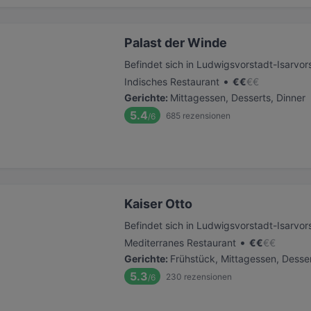
Palast der Winde
Befindet sich in Ludwigsvorstadt-Isarvor
•
Indisches Restaurant
€
€
€
€
Gerichte
:
Mittagessen, Desserts, Dinner
5.4
685
rezensionen
/6
Kaiser Otto
Befindet sich in Ludwigsvorstadt-Isarvor
•
Mediterranes Restaurant
€
€
€
€
Gerichte
:
Frühstück, Mittagessen, Desser
5.3
230
rezensionen
/6