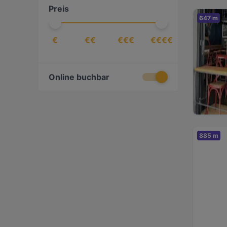
Preis
Italienisch
(
1
)
647 m
Japanisch
(
2
)
€
€€
€€€
€€€€
Kaffee & Kuchen
(
2
)
Kebab
(
2
)
Mediterran
(
3
)
Online buchbar
Sushi
(
1
)
Vegan
(
1
)
Vegetarisch
(
1
)
885 m
Vietnamesisch
(
1
)