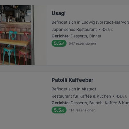
Usagi
Befindet sich in Ludwigsvorstadt-Isarvor
•
Japanisches Restaurant
€
€
€
€
Gerichte
:
Desserts, Dinner
5.5
547
rezensionen
/6
Patolli Kaffeebar
Befindet sich in Altstadt
•
Restaurant für Kaffee & Kuchen
€
€
€
€
Gerichte
:
Desserts, Brunch, Kaffee & Ku
5.5
114
rezensionen
/6