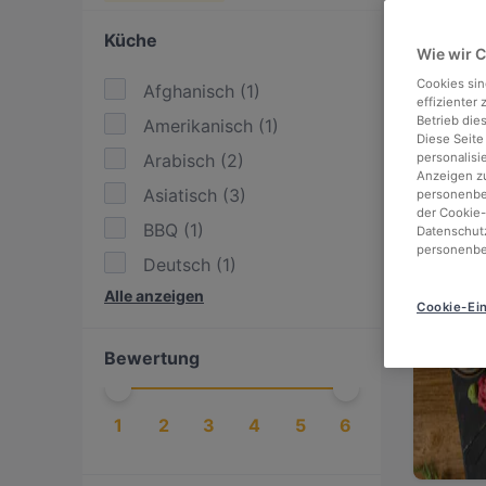
Looki
Küche
Wie wir 
We've
the s
Cookies sin
Afghanisch
(
1
)
effizienter
Betrieb die
Amerikanisch
(
1
)
Check
Diese Seite
Arabisch
(
2
)
personalisi
and e
Anzeigen zu
Asiatisch
(
3
)
personenbez
der Cookie-
BBQ
(
1
)
Datenschutz
personenbe
Deutsch
(
1
)
866 m
Alle anzeigen
Essen & Trinken
(
6
)
Cookie-Ein
Europäisch
(
3
)
Bewertung
Getränke
(
1
)
Griechisch
(
1
)
1
2
3
4
5
6
Indisch
(
1
)
International
(
4
)