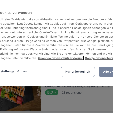
ng for delicious restaurants near Royal Filmpalast?
Cookies verwenden
 rounded up the top places to eat and drink around Royal Filmpalast
tress of waiting in line (and getting hungry 😩).
d kleine Textdateien, die von Webseiten verwendet werden, um die Benutzererfah
 zu gestalten. Laut Gesetz können wir Cookies auf Ihrem Gerät speichern, wenn dies
ser Seite unbedingt notwendig sind. Für alle anderen Cookie-Typen benötigen wir Ih
 out our list of the best restaurants and bars near Royal Filmpalast
 verwendet unterschiedliche Cookie-Typen. Um Ihre Benutzererfahrung zu verbess
eren, verwenden wir Cookies und ähnliche Technologien, um unsere Dienste zu op
njoy a tasty slice of München.
 personalisieren. Einige Cookies werden von Drittparteien, wie Google, platziert, di
ogenen Daten für diese Zwecke verarbeiten können. Sie können Ihre Einwilligung
Erklärung auf unserer Website ändern oder widerrufen. Erfahren Sie in unserer
Relevanz
richtlinie mehr darüber, wer wir sind, wie Sie uns kontaktieren können und wie wir
zogene Daten verarbeiten.
Quandoo Datenschutzerklärung
Google Datenschut
Moon Light Restaurant
stellungen öffnen
Nur erforderlich
Alle a
Befindet sich in Ludwigsvorstadt-Isarvor
•
Sushi-Restaurant
€
€
€
€
Gerichte
:
Mittagessen, Desserts, Dinner
5.7
128
rezensionen
/6