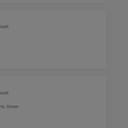
stadt
stadt
ts, Dinner