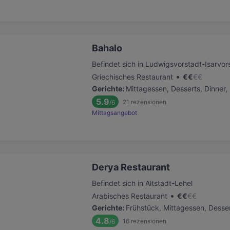
Bahalo
Befindet sich in Ludwigsvorstadt-Isarvor
•
Griechisches Restaurant
€
€
€
€
Gerichte
:
Mittagessen, Desserts, Dinner
5.9
21
rezensionen
/6
Mittagsangebot
Derya Restaurant
Befindet sich in Altstadt-Lehel
•
Arabisches Restaurant
€
€
€
€
Gerichte
:
Frühstück, Mittagessen, Desse
4.8
16
rezensionen
/6