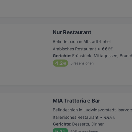
Nur Restaurant
Befindet sich in Altstadt-Lehel
•
Arabisches Restaurant
€
€
€
€
Gerichte
:
Frühstück, Mittagessen, Brunch
4.2
5
rezensionen
/6
MIA Trattoria e Bar
Befindet sich in Ludwigsvorstadt-Isarvor
•
Italienisches Restaurant
€
€
€
€
Gerichte
:
Desserts, Dinner
5.2
608
rezensionen
/6