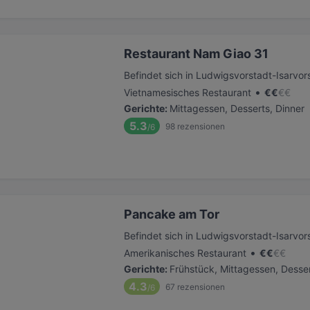
Restaurant Nam Giao 31
Befindet sich in Ludwigsvorstadt-Isarvor
•
Vietnamesisches Restaurant
€
€
€
€
Gerichte
:
Mittagessen, Desserts, Dinner
5.3
98
rezensionen
/6
Pancake am Tor
Befindet sich in Ludwigsvorstadt-Isarvor
•
Amerikanisches Restaurant
€
€
€
€
Gerichte
:
Frühstück, Mittagessen, Desse
4.3
67
rezensionen
/6