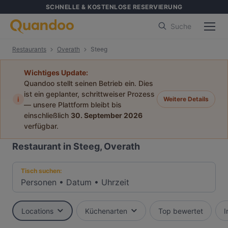
SCHNELLE & KOSTENLOSE RESERVIERUNG
Suche
Restaurants
Overath
Steeg
Wichtiges Update:
Quandoo stellt seinen Betrieb ein. Dies
ist ein geplanter, schrittweiser Prozess
i
Weitere Details
— unsere Plattform bleibt bis
einschließlich
30. September 2026
verfügbar.
Restaurant in Steeg, Overath
Tisch suchen:
Personen
•
Datum
•
Uhrzeit
Locations
Küchenarten
Top bewertet
I