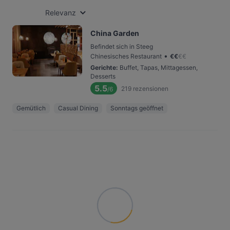
Relevanz
China Garden
Befindet sich in Steeg
•
Chinesisches Restaurant
€
€
€
€
Gerichte
:
Buffet, Tapas, Mittagessen,
Desserts
5.5
219
rezensionen
/6
Gemütlich
Casual Dining
Sonntags geöffnet