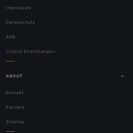
Pizza Casa Bonn Bad Godesberg
COBAMI Bonn
Impressum
La Pecora Nera
Extra Dry Bonn
Datenschutz
AGB
Cookie Einstellungen
ABOUT
Kontakt
Karriere
Sitemap