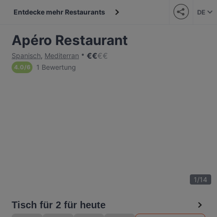
Entdecke mehr Restaurants
DE
Apéro Restaurant
€
€
€
€
Spanisch
,
Mediterran
1 Bewertung
4.0
/
6
1
/
14
Tisch für 2 für heute