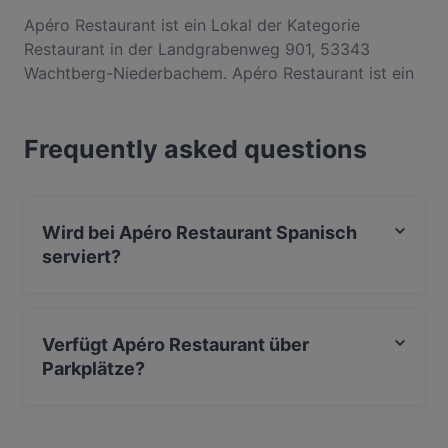
Apéro Restaurant ist ein Lokal der Kategorie
Restaurant in der Landgrabenweg 901, 53343
Wachtberg-Niederbachem. Apéro Restaurant ist ein
beliebter Ort in Niederbachem. Egal, ob du nur einen
kleinen Snack brauchst oder auf der Suche nach
Frequently asked questions
einem kompletten Feinschmeckererlebnis bist,
entdecke die Gerichte im Apéro Restaurant und
erlebe authentische Spanisch Küche in Wachtberg.
Wird bei Apéro Restaurant Spanisch
serviert?
Ja, Apéro Restaurant serviert Spanisch und auch
Mediterran.
Verfügt Apéro Restaurant über
Parkplätze?
Ja, Apéro Restaurant verfügt über Öffentlicher
Parkplatz, Privater Parkplatz.