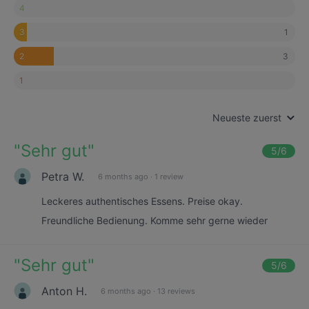
4
1
3
3
2
1
Neueste zuerst
"
Sehr gut
"
5
/6
Petra W.
6 months ago
·
1 review
Leckeres authentisches Essens. Preise okay.
Freundliche Bedienung. Komme sehr gerne wieder
"
Sehr gut
"
5
/6
Anton H.
6 months ago
·
13 reviews