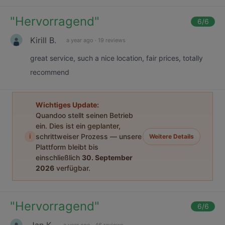
"
Hervorragend
"
6
/6
Kirill B.
a year ago
·
19 reviews
great service, such a nice location, fair prices, totally
recommend
Wichtiges Update:
Quandoo stellt seinen Betrieb
ein. Dies ist ein geplanter,
i
schrittweiser Prozess — unsere
Weitere Details
Plattform bleibt bis
einschließlich
30. September
2026
verfügbar.
"
Hervorragend
"
6
/6
Jan K.
a year ago
·
46 reviews