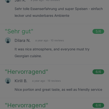
Sehr tolle Essenserfahrung und super Speisen - einfach
lecker und wunderbares Ambiente
"
Sehr gut
"
5
/6
Dilara N.
a year ago
·
10 reviews
It was nice atmosphere, and everyone must try
Georgian cuisine.
"
Hervorragend
"
6
/6
Kirill B.
a year ago
·
19 reviews
Nice portion and great taste, as well as friendly service
"
Hervorragend
"
6
/6