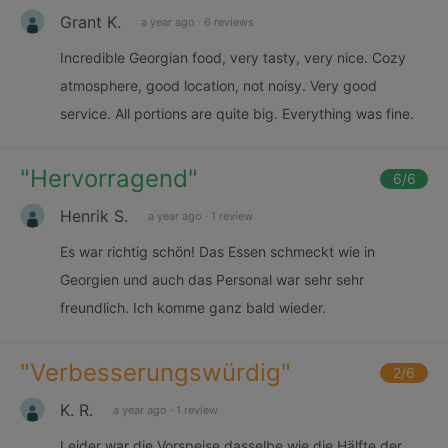
Grant K.
a year ago
·
6 reviews
Incredible Georgian food, very tasty, very nice. Cozy
atmosphere, good location, not noisy. Very good
service. All portions are quite big. Everything was fine.
"
Hervorragend
"
6
/6
Henrik S.
a year ago
·
1 review
Es war richtig schön! Das Essen schmeckt wie in
Georgien und auch das Personal war sehr sehr
freundlich. Ich komme ganz bald wieder.
"
Verbesserungswürdig
"
2
/6
K. R.
a year ago
·
1 review
Leider war die Vorspeise dasselbe wie die Hälfte der