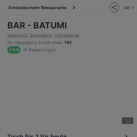
Entdecke mehr Restaurants
DE
BAR - BATUMI
Georgisch
,
Europäisch
,
International
Ein Hauptgang kostet etwa
:
16€
21 Bewertungen
4.9
/
6
1
/
3
Tisch für 2 für heute