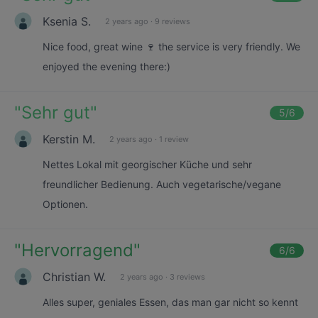
Ksenia S.
2 years ago
·
9 reviews
Nice food, great wine 🍷 the service is very friendly. We
enjoyed the evening there:)
"
Sehr gut
"
5
/6
Kerstin M.
2 years ago
·
1 review
Nettes Lokal mit georgischer Küche und sehr
freundlicher Bedienung. Auch vegetarische/vegane
Optionen.
"
Hervorragend
"
6
/6
Christian W.
2 years ago
·
3 reviews
Alles super, geniales Essen, das man gar nicht so kennt