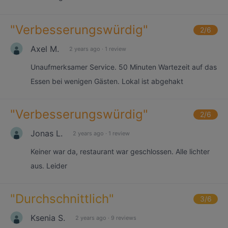
"
Verbesserungswürdig
"
2
/6
Axel M.
2 years ago
·
1 review
Unaufmerksamer Service. 50 Minuten Wartezeit auf das
Essen bei wenigen Gästen. Lokal ist abgehakt
"
Verbesserungswürdig
"
2
/6
Jonas L.
2 years ago
·
1 review
Keiner war da, restaurant war geschlossen. Alle lichter
aus. Leider
"
Durchschnittlich
"
3
/6
Ksenia S.
2 years ago
·
9 reviews