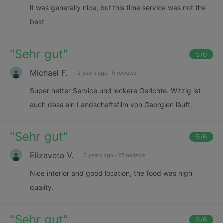
it was generally nice, but this time service was not the
best
"
Sehr gut
"
5
/6
Michael F.
2 years ago
·
5 reviews
Super netter Service und leckere Gerichte. Witzig ist
auch dass ein Landschaftsfilm von Georgien läuft.
"
Sehr gut
"
5
/6
Elizaveta V.
2 years ago
·
27 reviews
Nice interior and good location, the food was high
quality.
"
Sehr gut
"
5
/6