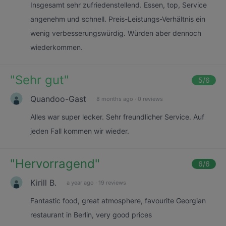
Insgesamt sehr zufriedenstellend. Essen, top, Service
angenehm und schnell. Preis-Leistungs-Verhältnis ein
wenig verbesserungswürdig. Würden aber dennoch
wiederkommen.
"
Sehr gut
"
5
/6
Quandoo-Gast
8 months ago
·
0 reviews
Alles war super lecker. Sehr freundlicher Service. Auf
jeden Fall kommen wir wieder.
"
Hervorragend
"
6
/6
Kirill B.
a year ago
·
19 reviews
Fantastic food, great atmosphere, favourite Georgian
restaurant in Berlin, very good prices