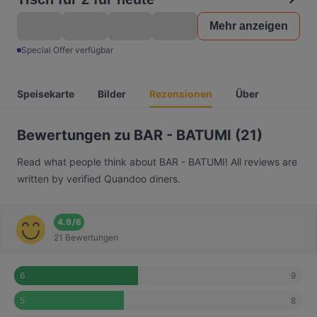
Mehr anzeigen
Special Offer verfügbar
Speisekarte
Bilder
Rezensionen
Über
Bewertungen zu BAR - BATUMI (21)
Read what people think about BAR - BATUMI! All reviews are
written by verified Quandoo diners.
4.9
/
6
21 Bewertungen
9
6
8
5