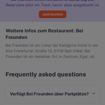
Reserviere jetzt ein Tisch, bevor alles ausgebucht ist
Jetzt buchen
Weitere Infos zum Restaurant: Bei
Freunden
Bei Freunden ist ein Lokal der Kategorie Hotel in der
Alte Frankfurter Straße 13, 61118 Bad Vilbel. Bei
Freunden ist ein beliebter Ort in Zentrum. Egal, ob
du nur einen kleinen Snack brauchst oder auf der
Suche nach einem kompletten
Frequently asked questions
Feinschmeckererlebnis bist, entdecke die Gerichte
im Bei Freunden und erlebe authentische
International Küche in Bad Vilbel.
Verfügt Bei Freunden über Parkplätze?