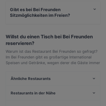
Ja, Bei Freunden verfügt über Parkplatz an der
Strasse.
Gibt es bei Bei Freunden
Sitzmöglichkeiten im Freien?
Ja, bei Bei Freunden gibt es Sitzmöglichkeiten im
Freien.
Willst du einen Tisch bei Bei Freunden
reservieren?
Warum ist das Restaurant Bei Freunden so gefragt?
Im Bei Freunden gibt es großartige International
Speisen und Getränke, wegen derer die Gäste immer
wieder zurückkommen. In Zentrum, Bad Vilbel,
gelegen, bietet Bei Freunden Gerichte wie
Ähnliche Restaurants
Vegetarisch, Vegan, Mediterran. Finde heraus, was
Bei Freunden von anderen Restaurants in Bad Vilbel
Restaurant Carl's
unterscheidet, und reserviere noch heute einen Tisch
Café Süden
Restaurants in der Nähe
für deinen nächsten Restaurantbesuch!
Indigo Indisches Restaurant
HO GUOM
Schandis restaurant