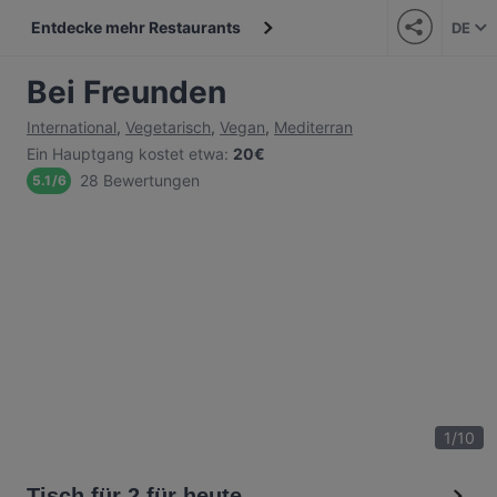
Entdecke mehr Restaurants
DE
Bei Freunden
International
,
Vegetarisch
,
Vegan
,
Mediterran
Ein Hauptgang kostet etwa
:
20€
28 Bewertungen
5.1
/
6
1
/
10
Tisch für 2 für heute