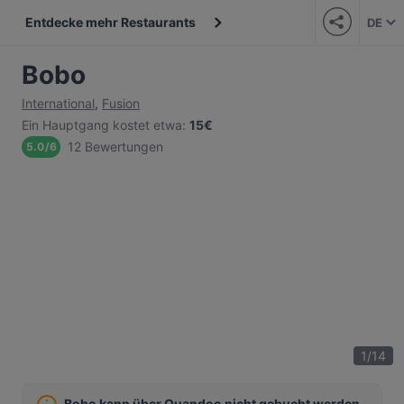
Entdecke mehr Restaurants
DE
Bobo
International
,
Fusion
Ein Hauptgang kostet etwa
:
15€
12 Bewertungen
5.0
/
6
1
/
14
Bobo kann über Quandoo nicht gebucht werden.