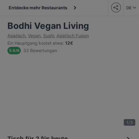
Entdecke mehr Restaurants
DE
Bodhi Vegan Living
Asiatisch
,
Vegan
,
Sushi
,
Asiatisch Fusion
Ein Hauptgang kostet etwa
:
12€
33 Bewertungen
5.6
/
6
1
/
3
Tisch für 2 für heute