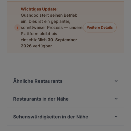
Wichtiges Update:
Quandoo stellt seinen Betrieb
ein. Dies ist ein geplanter,
i
schrittweiser Prozess — unsere
Weitere Details
Plattform bleibt bis
einschließlich
30. September
2026
verfügbar.
Ähnliche Restaurants
Qrito Lange Reihe
Senkoi-Sushi
Restaurants in der Nähe
Goa Lange Reihe
Usumi Sushi x Ramen and more
Injera Eritrea und Ethiopia Restaurant
UKitchen
Sehenswürdigkeiten in der Nähe
Viet Roots
Favoloso
Zionskirchplatz, Berlin
Cafe Curiousa