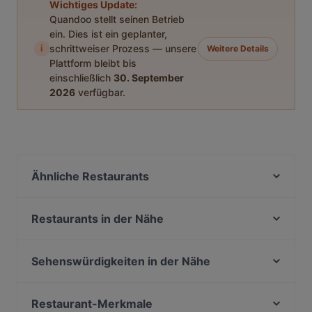
Wichtiges Update:
Quandoo stellt seinen Betrieb
ein. Dies ist ein geplanter,
i
schrittweiser Prozess — unsere
Weitere Details
Plattform bleibt bis
einschließlich
30. September
2026
verfügbar.
Ähnliche Restaurants
Yumini Bochum
Atinka African Bar & Restaurant
Restaurants in der Nähe
Lecker Haus
Latino Sol Original - Schützenstr.
Little Break Café
Bester Berliner Döner
Sehenswürdigkeiten in der Nähe
Galletto Grill
Afiyet Ocakbasi
U-Bahn Hoheluftbrücke, Hamburg
Eiscafe Roma
Wano Burger
U-Bahn Klosterstern, Hamburg
Restaurant-Merkmale
Lavendel Cafe & Croissanterie