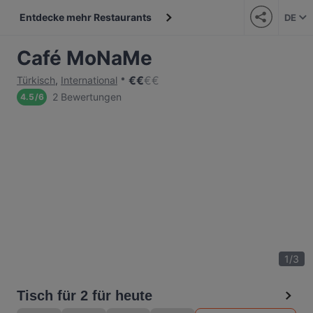
Entdecke mehr Restaurants
DE
Café MoNaMe
€
€
€
€
Türkisch
,
International
2 Bewertungen
4.5
/
6
1
/
3
Tisch für 2 für heute