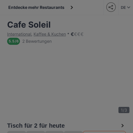
Entdecke mehr Restaurants
DE
Cafe Soleil
€
€
€
€
International
,
Kaffee & Kuchen
2 Bewertungen
5.5
/
6
1
/
3
Tisch für 2 für heute