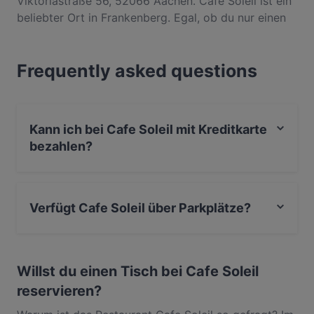
Viktoriastraße 56, 52066 Aachen. Cafe Soleil ist ein
beliebter Ort in Frankenberg. Egal, ob du nur einen
kleinen Snack brauchst oder auf der Suche nach
einem kompletten Feinschmeckererlebnis bist,
Frequently asked questions
entdecke die Gerichte im Cafe Soleil und erlebe
authentische International Küche in Aachen.
Kann ich bei Cafe Soleil mit Kreditkarte
bezahlen?
Ja, du kannst mit EC-Karte bezahlen.
Verfügt Cafe Soleil über Parkplätze?
Ja, Cafe Soleil verfügt über Parkplatz an der Strasse.
Willst du einen Tisch bei Cafe Soleil
reservieren?