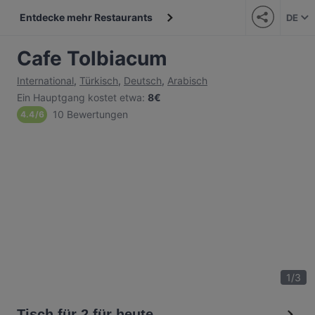
Entdecke mehr Restaurants
DE
Cafe Tolbiacum
International
,
Türkisch
,
Deutsch
,
Arabisch
Ein Hauptgang kostet etwa
:
8€
10 Bewertungen
4.4
/
6
1
/
3
Tisch für 2 für heute