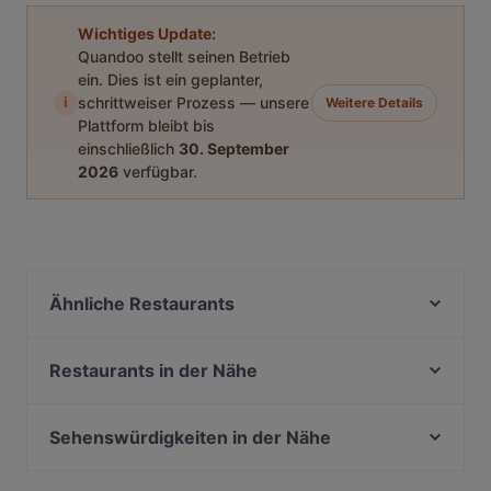
Wichtiges Update:
Quandoo stellt seinen Betrieb
ein. Dies ist ein geplanter,
i
schrittweiser Prozess — unsere
Weitere Details
Plattform bleibt bis
einschließlich
30. September
2026
verfügbar.
Ähnliche Restaurants
Catalonia Restaurant Zülpich
Restaurant Rosenflora
Restaurants in der Nähe
Zafran Delight
Restaurant Mamma Mia - Italienische & Indische
Flames - Burger und Steakhouse
Spezialitäten
Sehenswürdigkeiten in der Nähe
Restaurant Heimat
HA NOI RED
Bayerische Staatskanzlei, München
Naashorn - Restaurant und Brauhaus
Esszimmer225