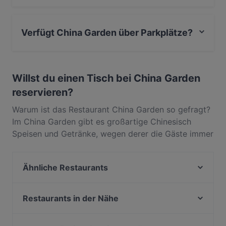
Nein, bei China Garden gibt es keine Sitzmöglichkeiten
im Freien.
Verfügt China Garden über Parkplätze?
Ja, China Garden verfügt über Parkplatz an der
Strasse.
Willst du einen Tisch bei China Garden
reservieren?
Warum ist das Restaurant China Garden so gefragt?
Im China Garden gibt es großartige Chinesisch
Speisen und Getränke, wegen derer die Gäste immer
wieder zurückkommen. In Steeg, Overath, gelegen,
bietet China Garden Gerichte wie Asiatisch,
Ähnliche Restaurants
Kantonesisch. Finde heraus, was China Garden von
anderen Restaurants in Overath unterscheidet, und
LU’S BOX Restaurant | Bensberg
reserviere noch heute einen Tisch für deinen
Zalero Restaurant
Restaurants in der Nähe
nächsten Restaurantbesuch!
Bistro am Schloss
Restaurant Rheinblick
Restaurant Waldstuben