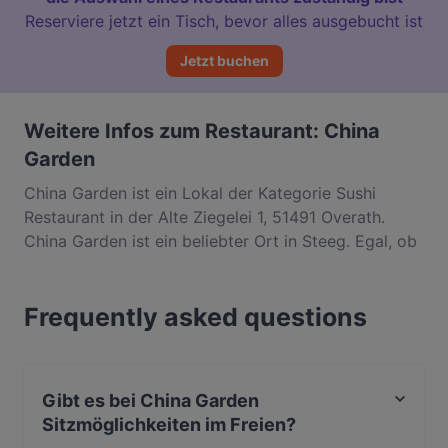
Reserviere jetzt ein Tisch, bevor alles ausgebucht ist
Jetzt buchen
Weitere Infos zum Restaurant: China
Garden
China Garden ist ein Lokal der Kategorie Sushi
Restaurant in der Alte Ziegelei 1, 51491 Overath.
China Garden ist ein beliebter Ort in Steeg. Egal, ob
du nur einen kleinen Snack brauchst oder auf der
Suche nach einem kompletten
Frequently asked questions
Feinschmeckererlebnis bist, entdecke die Gerichte
im China Garden und erlebe authentische Chinesisch
Küche in Overath.
Gibt es bei China Garden
Sitzmöglichkeiten im Freien?