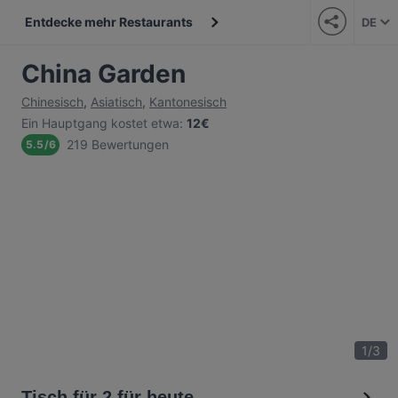
Entdecke mehr Restaurants
DE
China Garden
Chinesisch
,
Asiatisch
,
Kantonesisch
Ein Hauptgang kostet etwa
:
12€
219 Bewertungen
5.5
/
6
1
/
3
Tisch für 2 für heute