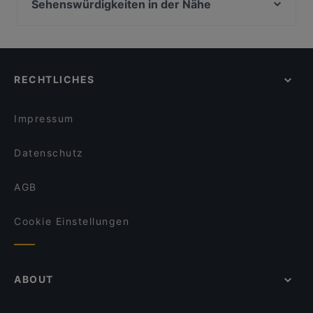
Restaurant Galija
Sehenswürdigkeiten in der Nähe
Klausmann
Pizzeria Ristorante Cinque Terre
U-Bahn Steinweg, Köln
Meating Point
Shi - The Pleasure of Asia Cuisine - Köln
U-Bahn Neumarkt, Köln
Farmburger
Xin Chao 24 Restaurant
U-Bahn Heumarkt, Köln
Malteser Komturei
Toré Café.Restaurant.Bar
RECHTLICHES
U-Bahn Mauritiuskirche, Köln
Steakhaus El Toro
Haus Böhmer
U-Bahn Appellhofplatz, Köln
Olivenhof Gronauer Wald
Enat Äthiopisches Restaurant
Impressum
La Bottega Italiana
Palazzo
Datenschutz
AGB
Cookie Einstellungen
ABOUT