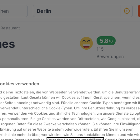
 Restaurant
hes
5.8
/
6
115
Bewertungen
Cookies verwenden
d kleine Textdateien, die von Webseiten verwendet werden, um die Benutzererfah
 zu gestalten. Laut Gesetz können wir Cookies auf Ihrem Gerät speichern, wenn dies
ser Seite unbedingt notwendig sind. Für alle anderen Cookie-Typen benötigen wir Ih
 verwendet unterschiedliche Cookie-Typen. Um Ihre Benutzererfahrung zu verbess
eren, verwenden wir Cookies und ähnliche Technologien, um unsere Dienste zu op
 personalisieren. Einige Cookies werden von Drittparteien, wie Google, platziert, di
ogenen Daten für diese Zwecke verarbeiten können. Sie können Ihre Einwilligung
Erklärung auf unserer Website ändern oder widerrufen. Erfahren Sie in unserer
richtlinie mehr darüber, wer wir sind, wie Sie uns kontaktieren können und wie wir
zogene Daten verarbeiten.
Quandoo Datenschutzerklärung
Google Datenschut