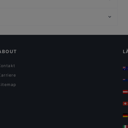
Café Bistro Baumhaus
El Gaucho
TSUBAKI 椿
Zarathustra
Brauhaus Reissdorf
das kleine Steakhaus
Casual Dining Restaurants in Köln
Brauhaus SÜNNER im Walfisch
Romantische Restaurants in Köln
Sorry Mama
ABOUT
L
Kontakt
Karriere
Sitemap