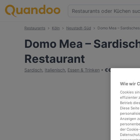
Restaurants
Köln
Neustadt-Süd
Domo Mea – Sardisches
Domo Mea – Sardisc
Restaurant
€
€
€
€
Sardisch
,
Italienisch
,
Essen & Trinken
Wie wir 
Cookies sin
effizienter
Betrieb die
Diese Seite
personalisi
Anzeigen zu
personenbez
der Cookie-
Datenschutz
personenbe