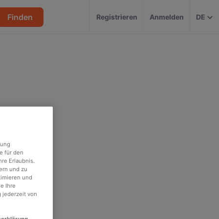
Finden
Registrieren
Anmelden
DE
rung
e für den
re Erlaubnis.
ern und zu
timieren und
e Ihre
 jederzeit von
zerklärung