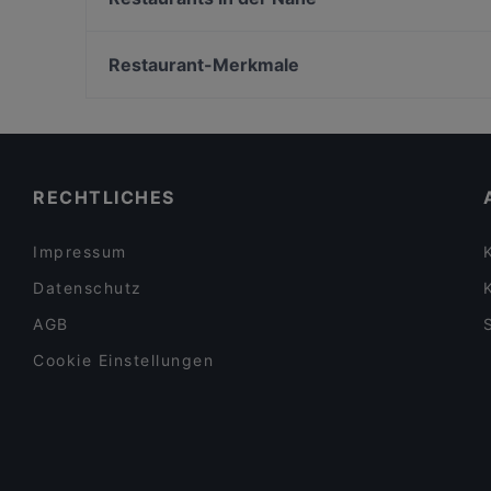
Restaurant Rheinau
Hambaga Burger
La Teca
The Burger House
Restaurant-Merkmale
Trattoria Il Brigante Lucano
Meister Gerhard Rathenauplatz
Familienfreundliche Restaurants in Köln
Im Fachwerk
Gemütliche Restaurants in Köln
Pizza Pasta Lucca
Für Gruppen geeignete Restaurants in Köln
RECHTLICHES
Impressum
Datenschutz
AGB
Cookie Einstellungen