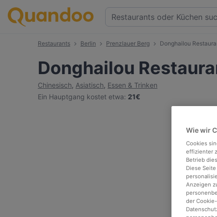
Restaurants
Berlin
Prenzlauer Berg
Donghailou Restaura
Donghailou Restaura
Chinesisch
,
Asiatisch
,
Essen & Trinken
Ein Hauptgang kostet etwa
:
21€
Wie wir 
Cookies sin
effizienter
Betrieb die
Diese Seite
personalisi
Anzeigen zu
personenbez
der Cookie-
Datenschutz