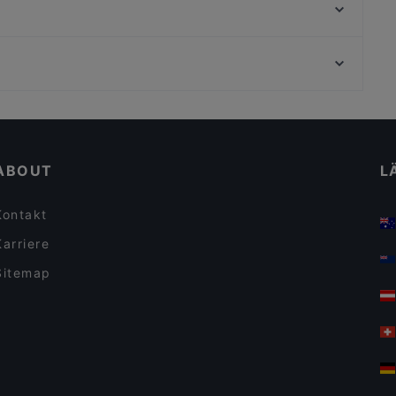
Onkel Le Restaurant
Pera Maison No Bananas
Emira Berlin Vegan Sushi Restaurant
Bahnhof Senefelderplatz, Berlin
Yama Restaurant Sushi and Ramen
Bahnhof Weinmeisterstrasse, Berlin
Mamay - Vietnamesische Küche & Teehaus
Casual Dining Restaurants in Berlin
Für Gruppen geeignete Restaurants in Berlin
ABOUT
L
Kontakt
Karriere
Sitemap