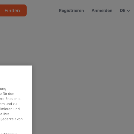
Finden
Registrieren
Anmelden
DE
rung
e für den
re Erlaubnis.
ern und zu
timieren und
e Ihre
 jederzeit von