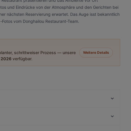
 Restaurant präsentieren und das Ambiente vor Ort
 Fotos und Eindrücke von der Atmosphäre und den Gerichten bei
ner nächsten Reservierung erwartet. Das Auge isst bekanntlich
od-Fotos vom Donghailou Restaurant-Team.
eplanter, schrittweiser Prozess — unsere
Weitere Details
 2026
verfügbar.
Restaurant Agni-Prenzlauer Berg
Sadhu - Prenzlauerberg
Vegan Haus
Maison Saveur
Chinesisches Restaurant Mayflower