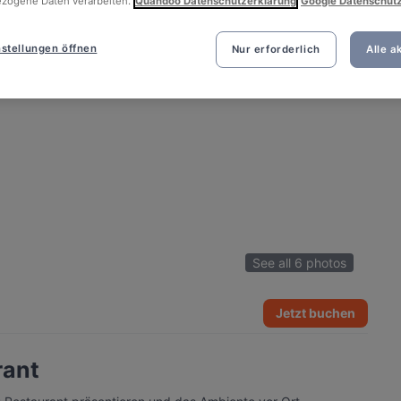
zogene Daten verarbeiten.
Quandoo Datenschutzerklärung
Google Datenschut
stellungen öffnen
Nur erforderlich
Alle a
See all 6 photos
Jetzt buchen
rant