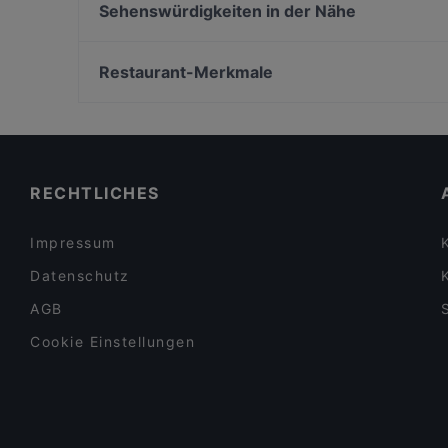
Galbi-House Korean Cuisine
Sehenswürdigkeiten in der Nähe
Vinpearl
Itarei Restaurant
Zionskirchplatz, Berlin
Mitho Cha! P-Berg
Bahnhof Rosenthaler Platz, Berlin
Restaurant-Merkmale
Charme Thai Bistro Cafe
Bahnhof Rosa-Luxemburg-Platz, Berlin
Familienfreundliche Restaurants in Berlin
Lebhaft in Berlin
Restaurants mit Business Lunch in Berlin
RECHTLICHES
Impressum
Datenschutz
AGB
Cookie Einstellungen