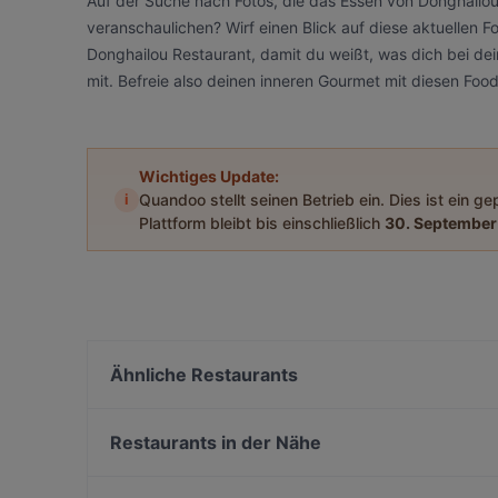
Auf der Suche nach Fotos, die das Essen von Donghailou
veranschaulichen? Wirf einen Blick auf diese aktuellen
Donghailou Restaurant, damit du weißt, was dich bei dei
mit. Befreie also deinen inneren Gourmet mit diesen Fo
Wichtiges Update:
i
Quandoo stellt seinen Betrieb ein. Dies ist ein g
Plattform bleibt bis einschließlich
30. September
Ähnliche Restaurants
La Bandida
ChiMi Berlin
Restaurants in der Nähe
Trattoria Sarda
Restaurant-Café-Bar Houdini
Vedis Mexican Restaurant