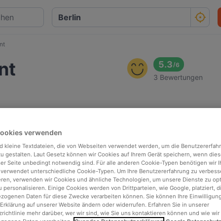
nt
nt
5.3
/
6
3 Bewertungen
Cookies verwenden
d kleine Textdateien, die von Webseiten verwendet werden, um die Benutzererfah
 zu gestalten. Laut Gesetz können wir Cookies auf Ihrem Gerät speichern, wenn dies
ser Seite unbedingt notwendig sind. Für alle anderen Cookie-Typen benötigen wir Ih
 verwendet unterschiedliche Cookie-Typen. Um Ihre Benutzererfahrung zu verbess
eren, verwenden wir Cookies und ähnliche Technologien, um unsere Dienste zu op
 personalisieren. Einige Cookies werden von Drittparteien, wie Google, platziert, di
ogenen Daten für diese Zwecke verarbeiten können. Sie können Ihre Einwilligung
Erklärung auf unserer Website ändern oder widerrufen. Erfahren Sie in unserer
richtlinie mehr darüber, wer wir sind, wie Sie uns kontaktieren können und wie wir