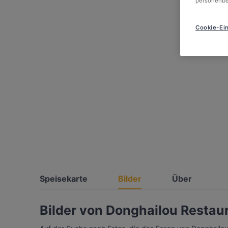
personenbe
Cookie-Ein
Speisekarte
Bilder
Über
Bilder von Donghailou Restau