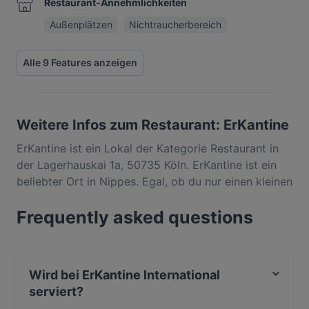
Restaurant-Annehmlichkeiten
Außenplätzen
Nichtraucherbereich
Alle 9 Features anzeigen
Weitere Infos zum Restaurant: ErKantine
ErKantine ist ein Lokal der Kategorie Restaurant in
der Lagerhauskai 1a, 50735 Köln. ErKantine ist ein
beliebter Ort in Nippes. Egal, ob du nur einen kleinen
Snack brauchst oder auf der Suche nach einem
Frequently asked questions
kompletten Feinschmeckererlebnis bist, entdecke
die Gerichte im ErKantine und erlebe authentische
International Küche in Köln.
Wird bei ErKantine International
serviert?