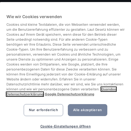
Deutschland
Wie wir Cookies verwenden
Italien
Cookies sind kleine Textdateien, die von Webseiten verwendet werden,
um die Benutzererfahrung effizienter zu gestalten. Laut Gesetz können wir
Finnland
Cookies auf Ihrem Gerät speichern, wenn diese für den Betrieb dieser
Seite unbedingt notwendig sind. Für alle anderen Cookie-Typen
benötigen wir Ihre Erlaubnis. Diese Seite verwendet unterschiedliche
Vereinigtes Königreich
Cookie-Typen. Um Ihre Benutzererfahrung zu verbessern und zu
personalisieren, verwenden wir Cookies und ähnliche Technologien, um
unsere Dienste zu optimieren und Anzeigen zu personalisieren. Einige
Türkei
Cookies werden von Drittparteien, wie Google, platziert, die Ihre
personenbezogenen Daten für diese Zwecke verarbeiten können. Sie
können Ihre Einwilligung jederzeit von der Cookie-Erklärung auf unserer
Niederlande
Website ändern oder widerrufen. Erfahren Sie in unserer
Datenschutzrichtlinie mehr darüber, wer wir sind, wie Sie uns kontaktieren
können und wie wir personenbezogene Daten verarbeiten.
Quandoo
Singapur
Datenschutzerklärung
Google Datenschutzerklärung
Nur erforderlich
Alle akzeptieren
Jetzt buchen
Cookie-Einstellungen öffnen
©2026 Quandoo GmbH i.L. All rights reserved