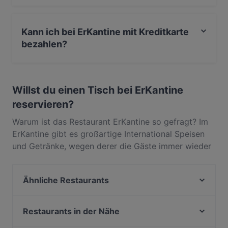
Ja, ErKantine serviert International und auch Essen &
Trinken.
Kann ich bei ErKantine mit Kreditkarte
bezahlen?
Ja, du kannst mit EC-Karte bezahlen.
Willst du einen Tisch bei ErKantine
reservieren?
Warum ist das Restaurant ErKantine so gefragt? Im
ErKantine gibt es großartige International Speisen
und Getränke, wegen derer die Gäste immer wieder
zurückkommen. In Nippes, Köln, gelegen, bietet
ErKantine Gerichte wie Essen & Trinken. Finde
Ähnliche Restaurants
heraus, was ErKantine von anderen Restaurants in
Köln unterscheidet, und reserviere noch heute einen
Atawich - Niehl
Tisch für deinen nächsten Restaurantbesuch!
Ristorante Buongiorno
Restaurants in der Nähe
Cà Phê Sips
Bamiyan & Bollyfood Köln