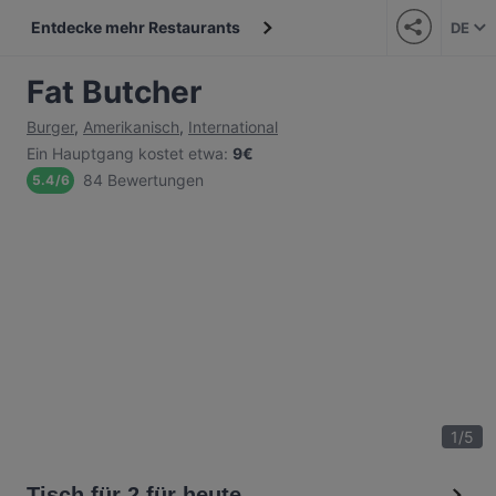
Entdecke mehr Restaurants
DE
Fat Butcher
Burger
,
Amerikanisch
,
International
Ein Hauptgang kostet etwa
:
9€
84 Bewertungen
5.4
/
6
1
/
5
Tisch für 2 für heute