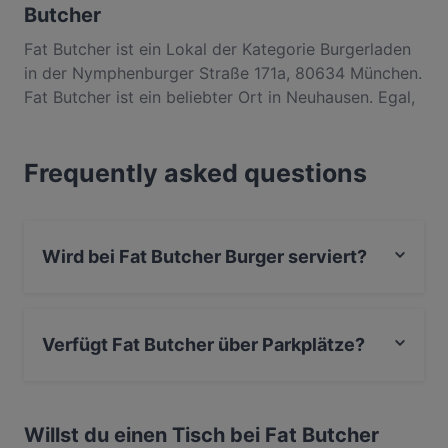
Butcher
Fat Butcher ist ein Lokal der Kategorie Burgerladen
in der Nymphenburger Straße 171a, 80634 München.
Fat Butcher ist ein beliebter Ort in Neuhausen. Egal,
ob du nur einen kleinen Snack brauchst oder auf der
Suche nach einem kompletten
Frequently asked questions
Feinschmeckererlebnis bist, entdecke die Gerichte
im Fat Butcher und erlebe authentische Burger
Küche in München.
Wird bei Fat Butcher Burger serviert?
Ja, Fat Butcher serviert Burger und auch Amerikanisch,
International.
Verfügt Fat Butcher über Parkplätze?
Ja, Fat Butcher verfügt über Parkplatz an der Strasse.
Willst du einen Tisch bei Fat Butcher