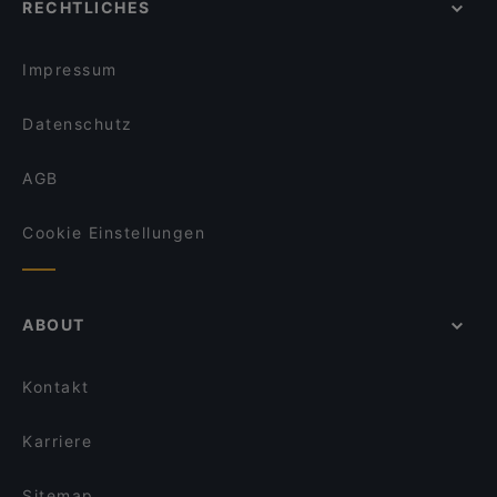
RECHTLICHES
Für Gruppen geeignete Restaurants in München
Gasthaus Gotthardgarten
Für Kinder geeignete Restaurants in München
Surahi - Indisches Spezialitäten Restaurant
Impressum
Datenschutz
AGB
Cookie Einstellungen
ABOUT
Kontakt
Karriere
Sitemap