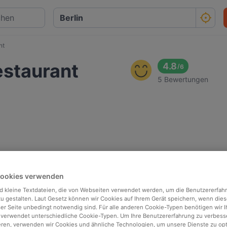
nt
estaurant
4.8
/
6
5 Bewertungen
Cookies verwenden
d kleine Textdateien, die von Webseiten verwendet werden, um die Benutzererfah
 zu gestalten. Laut Gesetz können wir Cookies auf Ihrem Gerät speichern, wenn dies
ser Seite unbedingt notwendig sind. Für alle anderen Cookie-Typen benötigen wir Ih
 verwendet unterschiedliche Cookie-Typen. Um Ihre Benutzererfahrung zu verbess
eren, verwenden wir Cookies und ähnliche Technologien, um unsere Dienste zu op