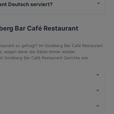
ant Deutsch serviert?
tsch und auch Europäisch, Essen & Trinken.
dberg Bar Café Restaurant
taurant so gefragt? Im Goldberg Bar Café Restaurant
e, wegen derer die Gäste immer wieder
tet Goldberg Bar Café Restaurant Gerichte wie
 Goldberg Bar Café Restaurant von anderen
ere noch heute einen Tisch für deinen nächsten
MithoCha! Neukölln
Nara Restaurant
Lalibela taste of Ethiopia
Restaurant Yijia
YiLa Nudel
Lalibela
Restaurant Hasenheide
Freischwimmer