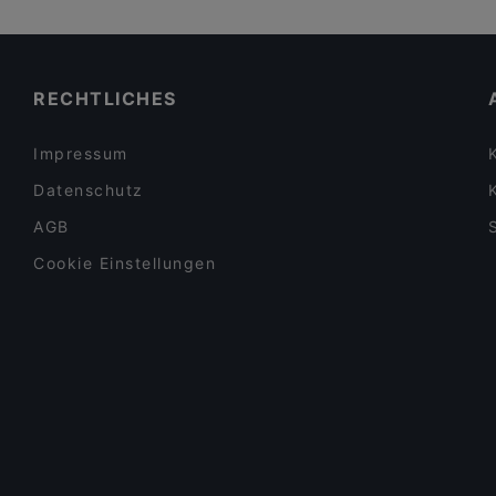
Familienfreundliche Restaurants in Berlin
MON EATERY
Gemütliche Restaurants in Berlin
260 Grad
Restaurants mit Business Lunch in Berlin
RECHTLICHES
Impressum
Datenschutz
AGB
Cookie Einstellungen