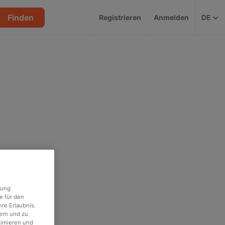
Finden
Registrieren
Anmelden
DE
rung
e für den
re Erlaubnis.
ern und zu
timieren und