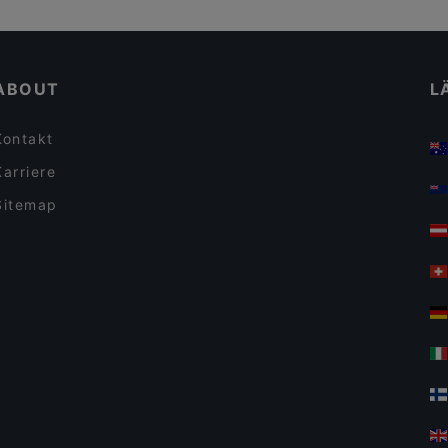
Casual Dining Restaurants in Berlin
Event Restaurant Vorwerck
Für Gruppen geeignete Restaurants in Berlin
AnCom Kitchen
ABOUT
L
Kontakt
Karriere
Sitemap