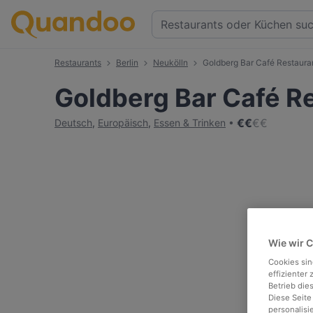
Restaurants
Berlin
Neukölln
Goldberg Bar Café Restaura
Goldberg Bar Café R
€
€
€
€
Deutsch
,
Europäisch
,
Essen & Trinken
Wie wir 
Cookies sin
effizienter
Betrieb die
Diese Seite
personalisi