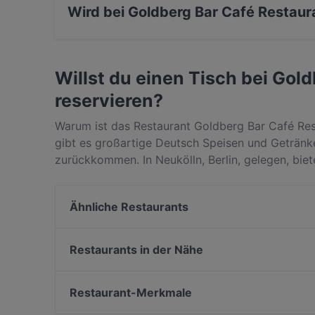
Wird bei Goldberg Bar Café Restaur
Ja, Goldberg Bar Café Restaurant serviert Deu
Willst du einen Tisch bei Gol
reservieren?
Warum ist das Restaurant Goldberg Bar Café Res
gibt es großartige Deutsch Speisen und Getränk
zurückkommen. In Neukölln, Berlin, gelegen, bie
Europäisch, Essen & Trinken. Finde heraus, was
Restaurants in Berlin unterscheidet, und reservi
Ähnliche Restaurants
Restaurantbesuch!
La maison bleue
PHO HA
Restaurants in der Nähe
Restaurant Mardin Berlin
Schwiliko
Pho 87
IL PIZZAIOLO
Restaurant-Merkmale
Vietbowl Hermannplatz-Neukölln
Hol! Cow - Pakistan Street Food