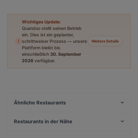
Wichtiges Update:
Quandoo stellt seinen Betrieb
ein. Dies ist ein geplanter,
i
schrittweiser Prozess — unsere
Weitere Details
Plattform bleibt bis
einschließlich
30. September
2026
verfügbar.
Ähnliche Restaurants
Ristorante Amanda
CafeMarte
Restaurants in der Nähe
Historisches Gasthaus
Fünfte Saison
Öz Urfa Ocakbasi