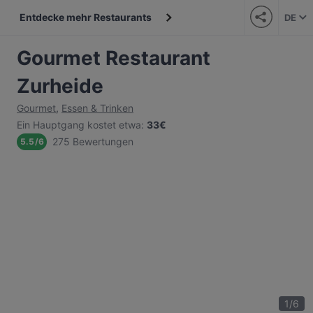
Entdecke mehr Restaurants
DE
Gourmet Restaurant
Zurheide
Gourmet
,
Essen & Trinken
Ein Hauptgang kostet etwa
:
33€
275 Bewertungen
5.5
/
6
1
/
6