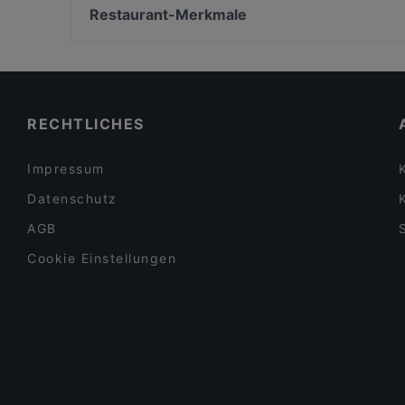
W.A Sanchez Burritos Tacos & Co
Restaurant Martinsschlössl
Restaurant-Merkmale
BOLLYFOOD
MOC
Casual Dining Restaurants in Dortmund
Gasthaus Grabmüller
Für Gruppen geeignete Restaurants in Dortmund
Dazwischen Vienna
Dinner in Dortmund
RECHTLICHES
Impressum
Datenschutz
AGB
Cookie Einstellungen