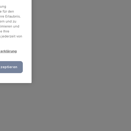
rung
e für den
re Erlaubnis.
ern und zu
timieren und
e Ihre
 jederzeit von
zerklärung
kzeptieren