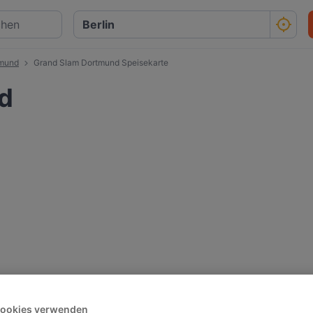
tmund
Grand Slam Dortmund Speisekarte
d
Cookies verwenden