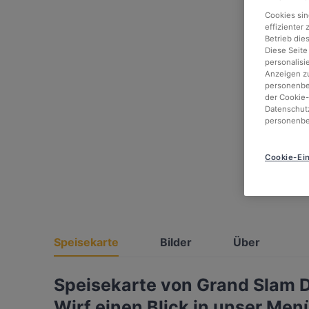
Cookies sin
effizienter
Betrieb die
Diese Seite
personalisi
Anzeigen zu
personenbez
der Cookie-
Datenschutz
personenbe
Cookie-Ein
Speisekarte
Bilder
Über
Speisekarte von Grand Slam
Wirf einen Blick in unser Men