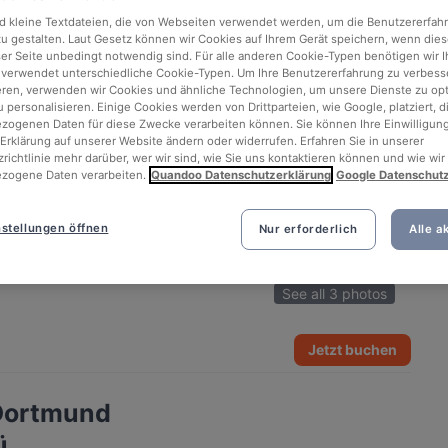
d kleine Textdateien, die von Webseiten verwendet werden, um die Benutzererfah
 zu gestalten. Laut Gesetz können wir Cookies auf Ihrem Gerät speichern, wenn dies
ser Seite unbedingt notwendig sind. Für alle anderen Cookie-Typen benötigen wir Ih
 verwendet unterschiedliche Cookie-Typen. Um Ihre Benutzererfahrung zu verbess
eren, verwenden wir Cookies und ähnliche Technologien, um unsere Dienste zu op
 personalisieren. Einige Cookies werden von Drittparteien, wie Google, platziert, di
ogenen Daten für diese Zwecke verarbeiten können. Sie können Ihre Einwilligung
Erklärung auf unserer Website ändern oder widerrufen. Erfahren Sie in unserer
richtlinie mehr darüber, wer wir sind, wie Sie uns kontaktieren können und wie wir
zogene Daten verarbeiten.
Quandoo Datenschutzerklärung
Google Datenschut
stellungen öffnen
Nur erforderlich
Alle a
See all 3 photos
Jetzt buchen
 Dortmund
ü