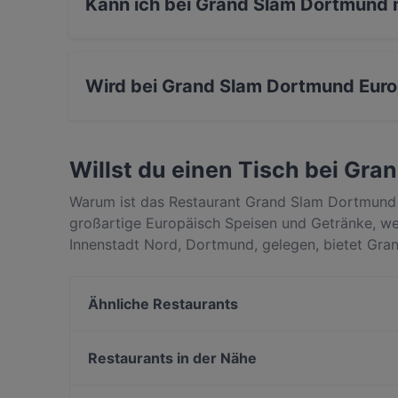
Kann ich bei Grand Slam Dortmund m
Ja, du kannst mit EC-Karte bezahlen.
Wird bei Grand Slam Dortmund Euro
Ja, Grand Slam Dortmund serviert Europäisch u
Willst du einen Tisch bei Gr
Warum ist das Restaurant Grand Slam Dortmund 
großartige Europäisch Speisen und Getränke, w
Innenstadt Nord, Dortmund, gelegen, bietet Gra
Trinken. Finde heraus, was Grand Slam Dortmund
und reserviere noch heute einen Tisch für deine
Ähnliche Restaurants
Steakbar 1090
Ristorante Francesco
Restaurants in der Nähe
tulsi HIDDEN INDIAN KITCHEN
Weltcafe