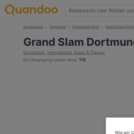
Restaurants
Dortmund
Innenstadt Nord
Grand Slam Dor
Grand Slam Dortmun
Europäisch
,
International
,
Essen & Trinken
Ein Hauptgang kostet etwa
:
11€
Wie wir 