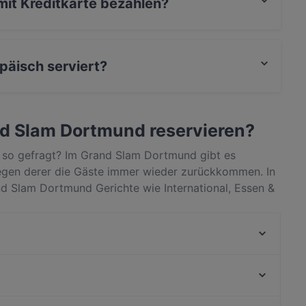
it Kreditkarte bezahlen?
päisch serviert?
nd auch International, Essen & Trinken.
and Slam Dortmund reservieren?
so gefragt? Im Grand Slam Dortmund gibt es
egen derer die Gäste immer wieder zurückkommen. In
nd Slam Dortmund Gerichte wie International, Essen &
 von anderen Restaurants in Dortmund unterscheidet,
n nächsten Restaurantbesuch!
La Grande Famiglia
La Trattoria
Tinto
The Golden Harp Irish Pub Alsergrund