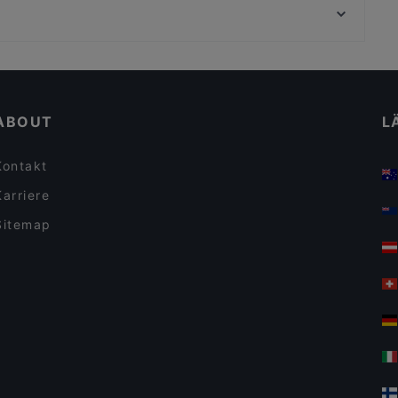
Wiener Genuss Knödel
Mili
Zur Goldenen Kugel
Cocore
Familienfreundliche Restaurants in Dortmund
Brau Bar
Für Kinder geeignete Restaurants in Dortmund
Café Trabant
ABOUT
L
Kontakt
Karriere
Sitemap