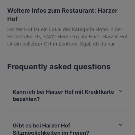
Weitere Infos zum Restaurant: Harzer
Hof
Harzer Hof ist ein Lokal der Kategorie Hotel in der
Harzstraße 79, 37412 Herzberg am Harz. Harzer Hof
ist ein beliebter Ort in Zentrum. Egal, ob du nur
einen kleinen Snack brauchst oder auf der Suche
nach einem kompletten Feinschmeckererlebnis bist,
Frequently asked questions
entdecke die Gerichte im Harzer Hof und erlebe
authentische Deutsch Küche in Herzberg am Harz.
Kann ich bei Harzer Hof mit Kreditkarte
bezahlen?
Ja, du kannst mit Visa, Mastercard, EC-Karte, Amex
bezahlen.
Gibt es bei Harzer Hof
Sitzmöglichkeiten im Freien?