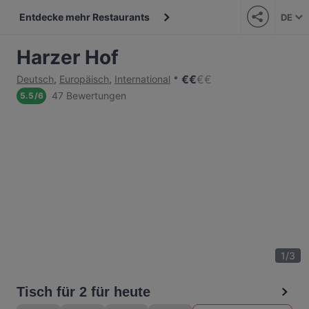
Entdecke mehr Restaurants
DE
Harzer Hof
€
€
€
€
Deutsch
,
Europäisch
,
International
47 Bewertungen
5.5
/
6
1
/
3
Tisch für 2 für heute