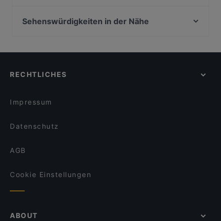
Maharaja indisches Restaurant
King BBQ smoked MEAT
Billas Novelle
Zafran Delight
Sehenswürdigkeiten in der Nähe
Gaststätte Templeton
Restaurant Bellevuechen im Park
Zionskirchplatz, Berlin
Burgrestaurant Münchhausen
JAMBAMBO Restaurant
Bahnhof Senefelderplatz, Berlin
La Pastaria Rheinbach
Insel Hotel
Wasserturm, Berlin
Taste of India
Pizza Casa Bonn Bad Godesberg
RECHTLICHES
Mauerweg, Berlin
Apéro Restaurant
Olrigo Cafe & Brasserie
Bahnhof Bernauer Strasse, Berlin
Gasthaus zum alten Brauhaus
OSCAR in Bad Godesberg
Impressum
Nazara Indisches Restaurant
Haus im Turm
Datenschutz
AGB
Cookie Einstellungen
ABOUT