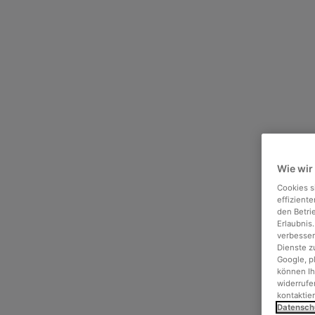
Wie wir
Cookies s
effizient
den Betri
Erlaubnis
verbesser
Dienste z
Google, p
können Ih
widerrufen
kontaktie
Datensch