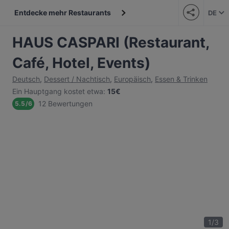
Entdecke mehr Restaurants
DE
HAUS CASPARI (Restaurant,
Café, Hotel, Events)
Deutsch
,
Dessert / Nachtisch
,
Europäisch
,
Essen & Trinken
Ein Hauptgang kostet etwa
:
15€
12 Bewertungen
5.5
/
6
1
/
3