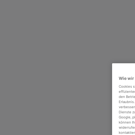
Wie wir
Cookies s
effizient
den Betri
Erlaubnis
verbesser
Dienste z
Google, p
können Ih
widerrufen
kontaktie