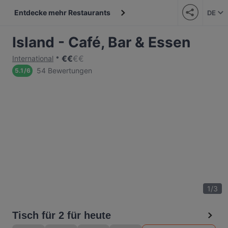
Entdecke mehr Restaurants
DE
Island - Café, Bar & Essen
€
€
€
€
International
54 Bewertungen
5.1
/
6
1
/
3
Tisch für 2 für heute