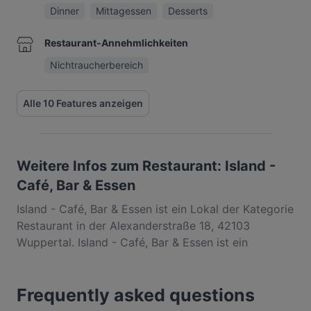
Dinner
Mittagessen
Desserts
Restaurant-Annehmlichkeiten
Nichtraucherbereich
Alle 10 Features anzeigen
Weitere Infos zum Restaurant: Island -
Café, Bar & Essen
Island - Café, Bar & Essen ist ein Lokal der Kategorie
Restaurant in der Alexanderstraße 18, 42103
Wuppertal. Island - Café, Bar & Essen ist ein
beliebter Ort in Elberfeld. Egal, ob du nur einen
kleinen Snack brauchst oder auf der Suche nach
Frequently asked questions
einem kompletten Feinschmeckererlebnis bist,
entdecke die Gerichte im Island - Café, Bar & Essen