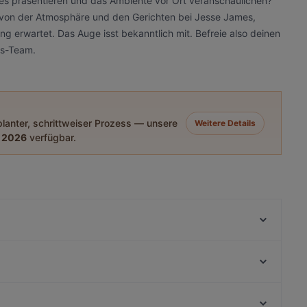
es präsentieren und das Ambiente vor Ort veranschaulichen?
ke von der Atmosphäre und den Gerichten bei Jesse James,
g erwartet. Das Auge isst bekanntlich mit. Befreie also deinen
es-Team.
eplanter, schrittweiser Prozess — unsere
Weitere Details
 2026
verfügbar.
Himalaya Laternchen
HO GUOM
Leon D'Oro restaurant
Trattoria i Siciliani
Restaurant Diya
Café Süden