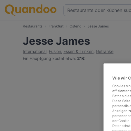
Restaurants
Frankfurt
Ostend
Jesse James
Jesse James
International
,
Fusion
,
Essen & Trinken
,
Getränke
Ein Hauptgang kostet etwa
:
21€
Wie wir 
Cookies sin
effizienter
Betrieb die
Diese Seite
personalisi
Anzeigen zu
personenbez
der Cookie-
Datenschutz
personenbe