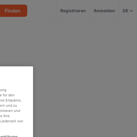
Finden
Registrieren
Anmelden
DE
rung
e für den
re Erlaubnis.
ern und zu
timieren und
e Ihre
 jederzeit von
zerklärung