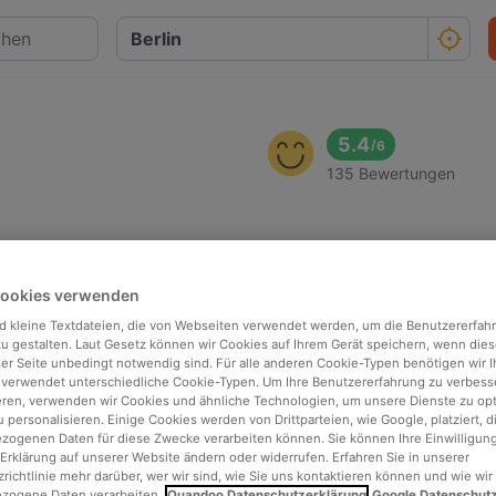
5.4
/
6
135 Bewertungen
Cookies verwenden
d kleine Textdateien, die von Webseiten verwendet werden, um die Benutzererfah
 zu gestalten. Laut Gesetz können wir Cookies auf Ihrem Gerät speichern, wenn dies
ser Seite unbedingt notwendig sind. Für alle anderen Cookie-Typen benötigen wir Ih
 verwendet unterschiedliche Cookie-Typen. Um Ihre Benutzererfahrung zu verbess
eren, verwenden wir Cookies und ähnliche Technologien, um unsere Dienste zu op
 personalisieren. Einige Cookies werden von Drittparteien, wie Google, platziert, di
ogenen Daten für diese Zwecke verarbeiten können. Sie können Ihre Einwilligung
Erklärung auf unserer Website ändern oder widerrufen. Erfahren Sie in unserer
richtlinie mehr darüber, wer wir sind, wie Sie uns kontaktieren können und wie wir
zogene Daten verarbeiten.
Quandoo Datenschutzerklärung
Google Datenschut