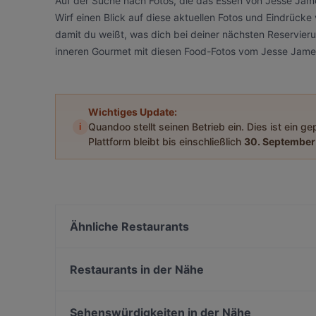
Auf der Suche nach Fotos, die das Essen von Jesse Jam
Wirf einen Blick auf diese aktuellen Fotos und Eindrüc
damit du weißt, was dich bei deiner nächsten Reservierun
inneren Gourmet mit diesen Food-Fotos vom Jesse Jam
Wichtiges Update:
i
Quandoo stellt seinen Betrieb ein. Dies ist ein g
Plattform bleibt bis einschließlich
30. September
Ähnliche Restaurants
ONDO
Mu Kratha Thai BBQ
Restaurants in der Nähe
Pirosmani
Questione Di Gusto
Longobardi's
MINARI
Sehenswürdigkeiten in der Nähe