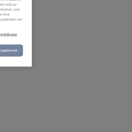
ern und zu
timieren und
e Ihre
 jederzeit von
zerklärung
kzeptieren