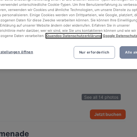
 verwendet unterschiedliche Cookie-Typen. Um Ihre Benutzererfahrung zu verbess
eren, verwenden wir Cookies und ähnliche Technologien, um unsere Dienste zu op
 personalisieren. Einige Cookies werden von Drittparteien, wie Google, platziert, di
ogenen Daten für diese Zwecke verarbeiten können. Sie können Ihre Einwilligung
Erklärung auf unserer Website ändern oder widerrufen. Erfahren Sie in unserer
richtlinie mehr darüber, wer wir sind, wie Sie uns kontaktieren können und wie wir
zogene Daten verarbeiten.
Quandoo Datenschutzerklärung
Google Datenschut
stellungen öffnen
Nur erforderlich
Alle a
See all 14 photos
Jetzt buchen
omenade