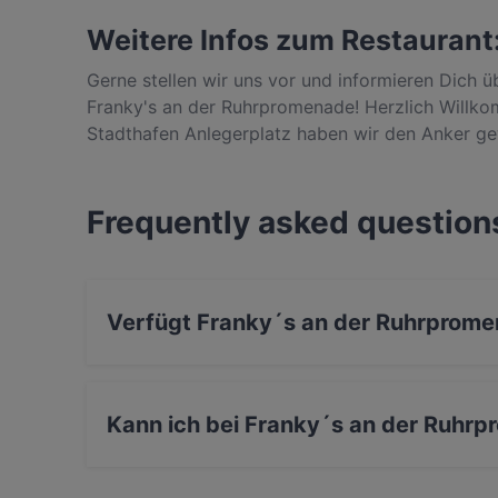
Weitere Infos zum Restaurant
Gerne stellen wir uns vor und informieren Dich 
Franky's an der Ruhrpromenade! Herzlich Will
Stadthafen Anlegerplatz haben wir den Anker ge
à la carte zum Verweilen. Schnappe ein wenig vo
und Getränke. Selbstverständlich bieten wir Dir,
Wasserbahnhof Mintard, eine große Außenterrass
Frequently asked question
Lebensmitteln und die Leidenschaft unserer Köch
zählt "Das Auge isst mit". Entdecke unsere Vielf
besondere Atmosphäre an der Ruhrpromenade.
Verfügt Franky´s an der Ruhrprome
Ja, Franky´s an der Ruhrpromenade verfügt üb
Kann ich bei Franky´s an der Ruhrp
Ja, du kannst mit Mastercard, Diners Club, E