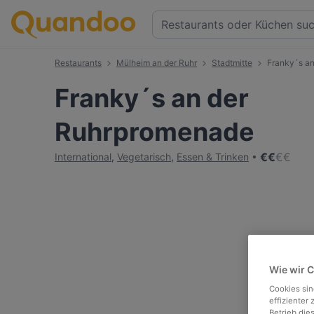
Restaurants
Mülheim an der Ruhr
Stadtmitte
Franky´s a
Franky´s an der
Ruhrpromenade
€
€
€
€
International
,
Vegetarisch
,
Essen & Trinken
Wie wir 
Cookies sin
effizienter
Betrieb die