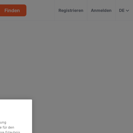
Finden
Registrieren
Anmelden
DE
rung
e für den
re Erlaubnis.