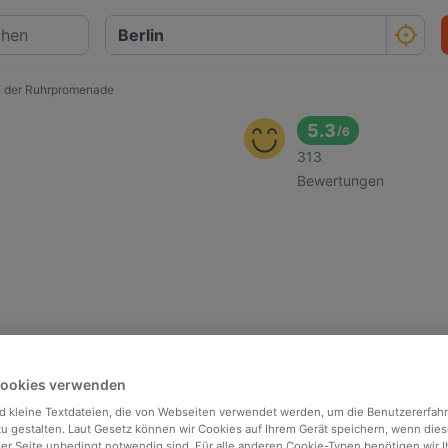
n der Ruhrpromenade
5.3
/
6
313
Bewertungen
Cookies verwenden
d kleine Textdateien, die von Webseiten verwendet werden, um die Benutzererfah
 zu gestalten. Laut Gesetz können wir Cookies auf Ihrem Gerät speichern, wenn dies
ser Seite unbedingt notwendig sind. Für alle anderen Cookie-Typen benötigen wir Ih