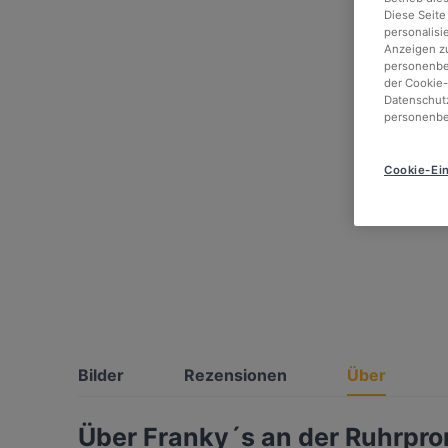
Diese Seite
personalisi
Anzeigen zu
personenbez
der Cookie-
Datenschutz
personenbe
Cookie-Ein
Bilder
Rezensionen
Über
Über Franky´s an der Ruhrpr