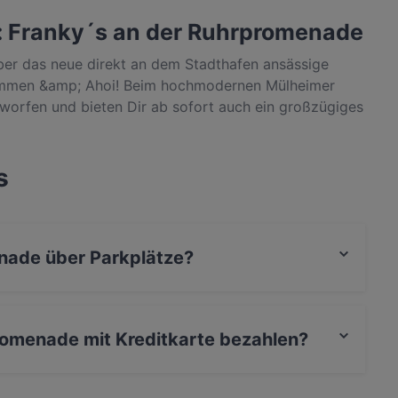
: Franky´s an der Ruhrpromenade
über das neue direkt an dem Stadthafen ansässige
kommen &amp; Ahoi! Beim hochmodernen Mülheimer
worfen und bieten Dir ab sofort auch ein großzügiges
n der frischen Ruhrluft und genieße unsere Speisen
 wie bereits auch im bekannten Franky's
e mit einem schönen Ruhrblick an. Unsere Liebe zu
s
innen und Köche ist nahezu garantiert, denn bei uns
alt an speziellen Mülheimer Gerichten und die
nade über Parkplätze?
er Parkplatz an der Strasse, Mit Garage.
romenade mit Kreditkarte bezahlen?
C-Karte, Amex bezahlen.