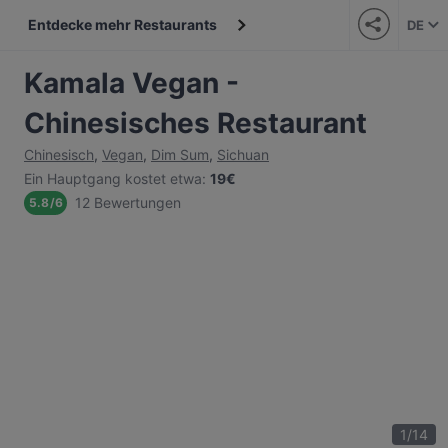
Entdecke mehr Restaurants
DE
Kamala Vegan -
Chinesisches Restaurant
Chinesisch
,
Vegan
,
Dim Sum
,
Sichuan
Ein Hauptgang kostet etwa
:
19€
12 Bewertungen
5.8
/
6
1
/
14