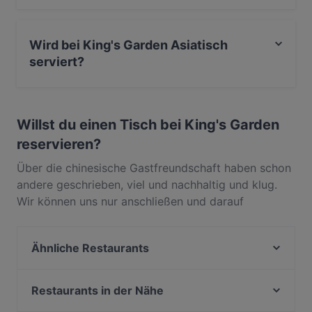
am Haus vorhanden.
Ja, King's Garden verfügt über Parkplatz an der
Strasse.
Wird bei King's Garden Asiatisch
serviert?
Ja, King's Garden serviert Asiatisch und auch
Chinesisch, Sushi, Fisch.
Willst du einen Tisch bei King's Garden
reservieren?
Über die chinesische Gastfreundschaft haben schon
andere geschrieben, viel und nachhaltig und klug.
Wir können uns nur anschließen und darauf
verweisen, dass man dieses Konzept der ganz
großartigen Bewirtung am schönsten im King’s
Ähnliche Restaurants
Garden in Olching nachprüfen kann – am schönsten
und am kulinarisch ansprechendsten. Denn hier wird
Tobu Asian Restaurant
einem eine chinesische Küche präsentiert, die es in
Hoa Ban
Restaurants in der Nähe
sich hat. Besonders die täglich angebotenen Asia-
Yogi Mahal - Indisches Spezialitäten Restaurant