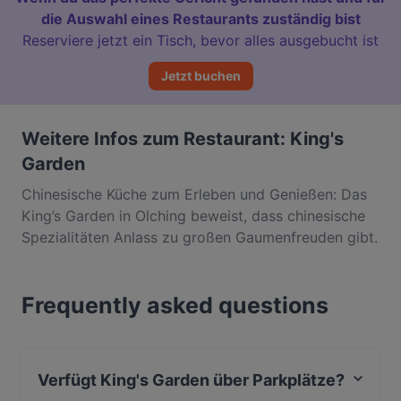
die Auswahl eines Restaurants zuständig bist
Reserviere jetzt ein Tisch, bevor alles ausgebucht ist
Jetzt buchen
Weitere Infos zum Restaurant: King's
Garden
Chinesische Küche zum Erleben und Genießen: Das
King’s Garden in Olching beweist, dass chinesische
Spezialitäten Anlass zu großen Gaumenfreuden gibt.
Das Schöne daran: Ob à la Carte oder als Buffet, im
King’s Garden erlebt man den ganz großen
Frequently asked questions
Überblick über die Küche Fernosts. Das üppige
Mittagsbuffet ist bereits zu 8,20 € zu haben und
macht einfach nur gute Laune. Das
familienfreundliche Restaurant bietet perfekten
Verfügt King's Garden über Parkplätze?
Genuss für Groß und Klein. Ausreichend Parkplätze