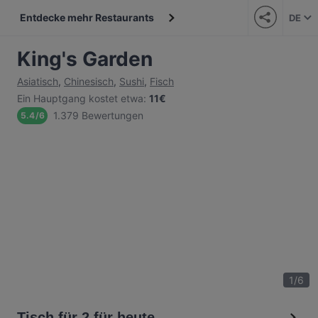
Entdecke mehr Restaurants
DE
King's Garden
Asiatisch
,
Chinesisch
,
Sushi
,
Fisch
Ein Hauptgang kostet etwa
:
11€
1.379 Bewertungen
5.4
/
6
1
/
6
Tisch für 2 für heute