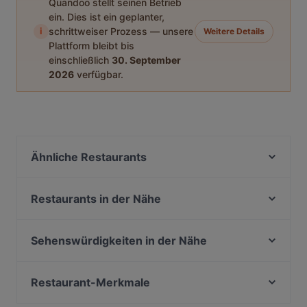
Quandoo stellt seinen Betrieb
ein. Dies ist ein geplanter,
i
schrittweiser Prozess — unsere
Weitere Details
Plattform bleibt bis
einschließlich
30. September
2026
verfügbar.
Ähnliche Restaurants
Royal India Bonn
Cala-Dor Mini-Pizzeria
Restaurants in der Nähe
Taste of Punjab
Bonneria Tapa Bar
Café Nova
Burger Haus
Sehenswürdigkeiten in der Nähe
HOMEI Gyoza
Extra Dry Bonn
Kinder- und Jugendmuseum, München
Glücksbissen
COBAMI Bonn
Gabriel Filmtheater, München
Restaurant-Merkmale
Olivenzweig Restaurant
Pizza Mann
U-Bahn Hauptbahnhof, München
Am Domicilhof
Für Gruppen geeignete Restaurants in Bonn