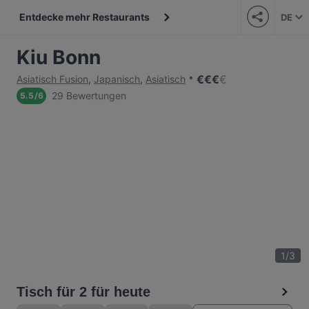
Entdecke mehr Restaurants
DE
Kiu Bonn
€
€
€
€
Asiatisch Fusion
,
Japanisch
,
Asiatisch
29 Bewertungen
5.5
/
6
1
/
3
Tisch für 2 für heute