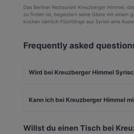
Das Berliner Restaurant Kreuzberger Himmel, da
zu finden ist, begeistert seine Gäste mit einem 
kochen nämlich Flüchtlinge aus Syrien eine Auswa
darunter Hummus, das Lammgericht Maqlooba oder
Koriandersamen und Olivenöl. Wer also auf der 
exotische Aromen probieren möchte, sollte sich 
Frequently asked question
Wird bei Kreuzberger Himmel Syrisc
Ja, Kreuzberger Himmel serviert Syrisch und a
Kann ich bei Kreuzberger Himmel mi
Ja, du kannst mit EC-Karte bezahlen.
Willst du einen Tisch bei Kre