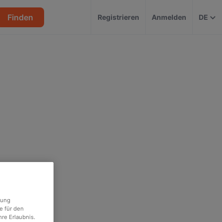
Finden
Registrieren
Anmelden
DE
rung
e für den
re Erlaubnis.