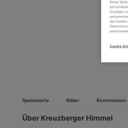
Diese Seite
personalisi
Anzeigen zu
personenbez
der Cookie-
Datenschutz
personenbe
Cookie-Ein
Speisekarte
Bilder
Rezensionen
Über Kreuzberger Himmel