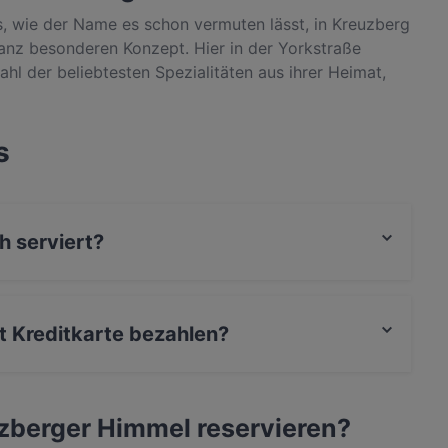
s, wie der Name es schon vermuten lässt, in Kreuzberg
ganz besonderen Konzept. Hier in der Yorkstraße
hl der beliebtesten Spezialitäten aus ihrer Heimat,
 Samak, eine Dorade mit Tahini, Petersilie,
Suche nach etwas Abwechslung auf dem Teller ist und
schnell einen Tisch im Kreuzberger Himmel sichern.
s
h serviert?
uch Arabisch, Nahöstlich.
t Kreditkarte bezahlen?
uzberger Himmel reservieren?