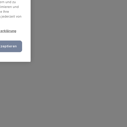
ern und zu
timieren und
e Ihre
 jederzeit von
zerklärung
kzeptieren