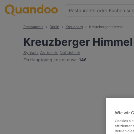
Restaurants
Berlin
Kreuzberg
Kreuzberger Himmel
Kreuzberger Himmel
Syrisch
,
Arabisch
,
Nahöstlich
Ein Hauptgang kostet etwa
:
14€
Wie wir 
Cookies sin
effizienter
Betrieb die