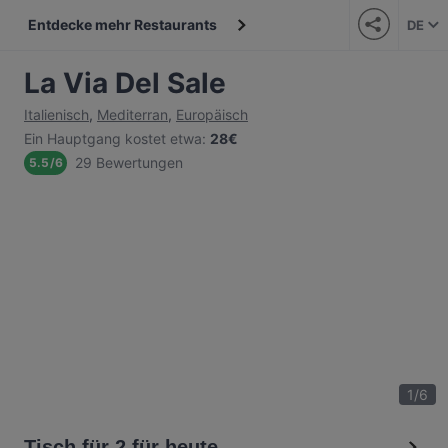
Entdecke mehr Restaurants
DE
La Via Del Sale
Italienisch
,
Mediterran
,
Europäisch
Ein Hauptgang kostet etwa
:
28€
29 Bewertungen
5.5
/
6
1
/
6
Tisch für 2 für heute