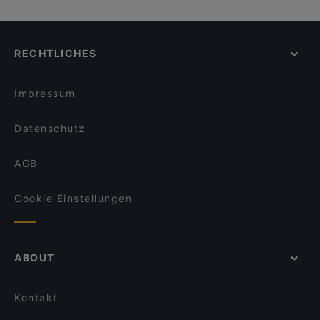
La Vela
Gemütliche Restaurants in Stade
Asia Mekong
Familienfreundliche Restaurants in Stade
L'unico
RECHTLICHES
Casual Dining Restaurants in Stade
Burger Lounge Elmshorn
Romantische Restaurants in Stade
Blankenese Strandhof
Impressum
Datenschutz
AGB
Cookie Einstellungen
ABOUT
Kontakt