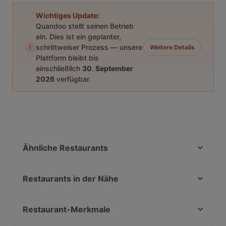
Wichtiges Update:
Quandoo stellt seinen Betrieb
ein. Dies ist ein geplanter,
i
schrittweiser Prozess — unsere
Weitere Details
Plattform bleibt bis
einschließlich
30. September
2026
verfügbar.
Ähnliche Restaurants
Mendoza
Vino e Crostini
Restaurants in der Nähe
Messerschmiede
Osteria Da Vino
Ristorante Piccantini
SHADALAI
Restaurant-Merkmale
Di Mondo
Farina meets Mehl
Lebhaft in Stade