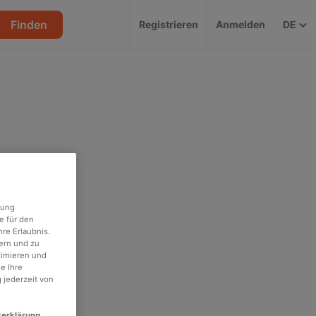
Finden
Registrieren
Anmelden
DE
rung
e für den
re Erlaubnis.
ern und zu
timieren und
e Ihre
 jederzeit von
zerklärung