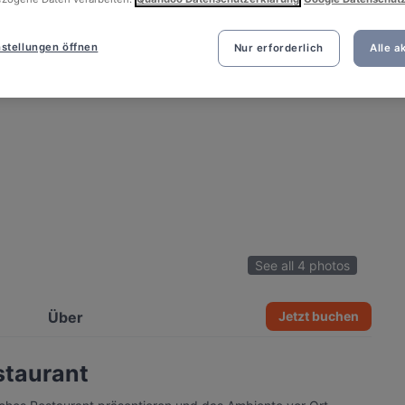
stellungen öffnen
Nur erforderlich
Alle a
See all 4 photos
Über
Jetzt buchen
staurant