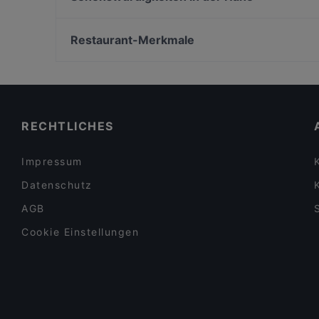
Picoteo Berlin-Charlottenburg
1000 Grad
U-Bahn Porzer Straße, Köln
Cantina Siciliana
Zündorfer Wehrturm, Köln
Restaurant-Merkmale
Cafe Haubach
Bürgerzentrum Engelshof, Köln
Familienfreundliche Restaurants in Berlin
Lebhaft in Berlin
Restaurants mit Business Lunch in Berlin
RECHTLICHES
Impressum
Datenschutz
AGB
Cookie Einstellungen