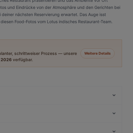
sches Restaurant präsentieren und das Ambiente vor Ort
 Fotos und Eindrücke von der Atmosphäre und den Gerichten bei
i deiner nächsten Reservierung erwartet. Das Auge isst
it diesen Food-Fotos vom Lotus indisches Restaurant-Team.
eplanter, schrittweiser Prozess — unsere
Weitere Details
 2026
verfügbar.
Ristorante Focaccino
Lovoccino
C'yah Restaurant
Restaurant Louis Laurent
Why Not Restaurant
Soulful Patisserie