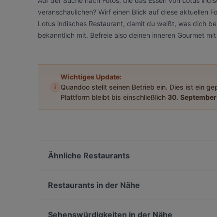
Auf der Suche nach Fotos, die das Essen von Lotus indi
veranschaulichen? Wirf einen Blick auf diese aktuellen
Lotus indisches Restaurant, damit du weißt, was dich be
bekanntlich mit. Befreie also deinen inneren Gourmet m
Wichtiges Update:
i
Quandoo stellt seinen Betrieb ein. Dies ist ein g
Plattform bleibt bis einschließlich
30. September
Ähnliche Restaurants
Tasty Sushi Bar
Lamazère Brasserie
Restaurants in der Nähe
Sen Vegan
Wilhelm Hoeck 1892
Loxa
ORJIN Restaurant
Sehenswürdigkeiten in der Nähe