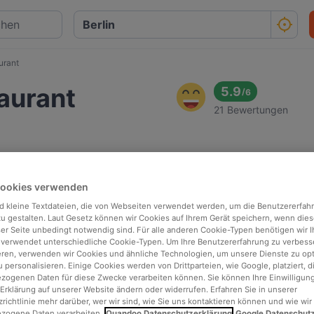
urant
aurant
5.9
/
6
21 Bewertungen
Cookies verwenden
d kleine Textdateien, die von Webseiten verwendet werden, um die Benutzererfah
 zu gestalten. Laut Gesetz können wir Cookies auf Ihrem Gerät speichern, wenn dies
ser Seite unbedingt notwendig sind. Für alle anderen Cookie-Typen benötigen wir Ih
 verwendet unterschiedliche Cookie-Typen. Um Ihre Benutzererfahrung zu verbess
eren, verwenden wir Cookies und ähnliche Technologien, um unsere Dienste zu op
 personalisieren. Einige Cookies werden von Drittparteien, wie Google, platziert, di
ogenen Daten für diese Zwecke verarbeiten können. Sie können Ihre Einwilligung
Erklärung auf unserer Website ändern oder widerrufen. Erfahren Sie in unserer
richtlinie mehr darüber, wer wir sind, wie Sie uns kontaktieren können und wie wir
zogene Daten verarbeiten.
Quandoo Datenschutzerklärung
Google Datenschut