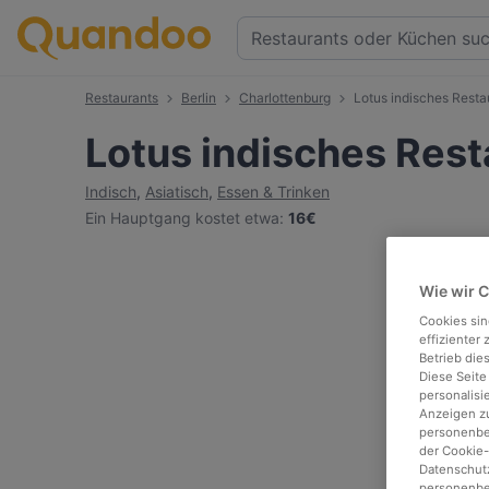
Restaurants
Berlin
Charlottenburg
Lotus indisches Resta
Lotus indisches Rest
Indisch
,
Asiatisch
,
Essen & Trinken
Ein Hauptgang kostet etwa
:
16€
Wie wir 
Cookies sin
effizienter
Betrieb die
Diese Seite
personalisi
Anzeigen zu
personenbez
der Cookie-
Datenschutz
personenbe