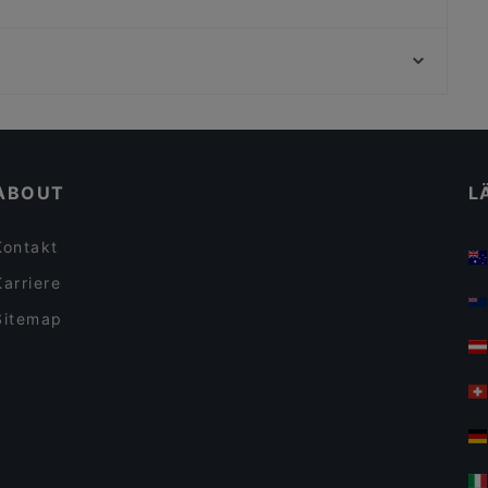
Stella Alpina
Hanoi Deli Kurfürstendamm
U-Bahn Porz Markt, Köln
Restaurant Bellucci
St. Michael, Köln
Ach! Niko Ach!
Gemütliche Restaurants in Berlin
Für Gruppen geeignete Restaurants in Berlin
ABOUT
L
Kontakt
Karriere
Sitemap