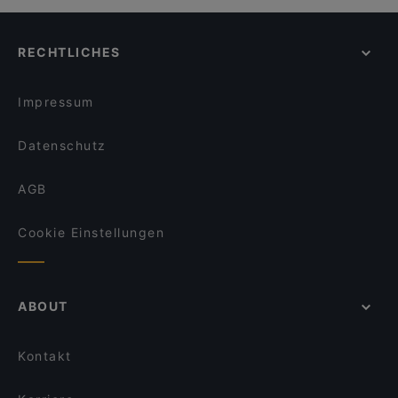
Cole & Porter Bar
Casual Dining Restaurants in München
Sitar
Far East Bar & Restaurant
Gemütliche Restaurants in München
Chandani Chowk Indisches Restaurant
Indisches Restaurant Samrat
RECHTLICHES
Lebhaft in München
Bar Elf
Sen Restaurant München
Für Gruppen geeignete Restaurants in München
Ver o Peso - Brasil Bar
Restaurant Nigin
Impressum
Cordo Bar
Indisches Restaurant Ganesha
Datenschutz
AGB
Cookie Einstellungen
ABOUT
Kontakt