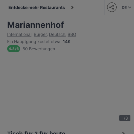
Entdecke mehr Restaurants
DE
Mariannenhof
International
,
Burger
,
Deutsch
,
BBQ
Ein Hauptgang kostet etwa
:
14€
60 Bewertungen
4.8
/
6
1
/
3
Tisch für 2 für heute