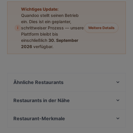
Wichtiges Update:
Quandoo stellt seinen Betrieb
ein. Dies ist ein geplanter,
i
schrittweiser Prozess — unsere
Weitere Details
Plattform bleibt bis
einschließlich
30. September
2026
verfügbar.
Ähnliche Restaurants
ChiaChia's Cafe am Isartorplatz
Taklamakan
Restaurants in der Nähe
Goa Restaurant
ELA NA DIS TO KATI ALLO
Bar Milano Torino
Geisha - Pan Asia & Sushi Bar am Gärtnerplatz
Restaurant-Merkmale
El Chapo Bar & Grill
Song's Kitchen Rosenheimer Straße
Familienfreundliche Restaurants in München
Zum Dürnbräu