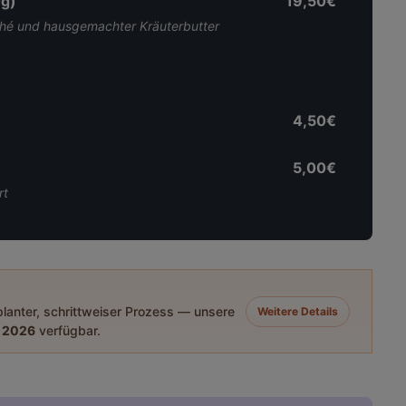
0g)
19,50€
ché und hausgemachter Kräuterbutter
4,50€
5,00€
rt
eplanter, schrittweiser Prozess — unsere
Weitere Details
 2026
verfügbar.