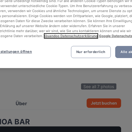
ser Seite unbedingt notwendig sind. Für alle anderen Cookie-Typen benötigen wir Ih
 verwendet unterschiedliche Cookie-Typen. Um Ihre Benutzererfahrung zu verbess
eren, verwenden wir Cookies und ähnliche Technologien, um unsere Dienste zu op
 personalisieren. Einige Cookies werden von Drittparteien, wie Google, platziert, di
ogenen Daten für diese Zwecke verarbeiten können. Sie können Ihre Einwilligung
Erklärung auf unserer Website ändern oder widerrufen. Erfahren Sie in unserer
richtlinie mehr darüber, wer wir sind, wie Sie uns kontaktieren können und wie wir
zogene Daten verarbeiten.
Quandoo Datenschutzerklärung
Google Datenschut
stellungen öffnen
Nur erforderlich
Alle a
See all 7 photos
Über
Jetzt buchen
 MOA BAR