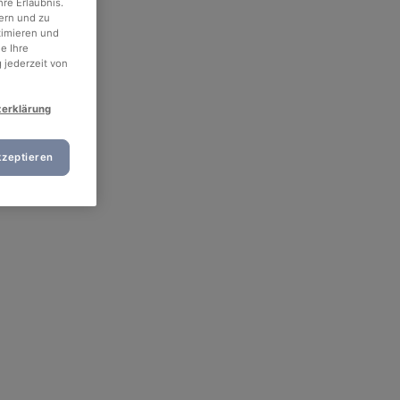
re Erlaubnis.
ern und zu
timieren und
e Ihre
 jederzeit von
zerklärung
kzeptieren