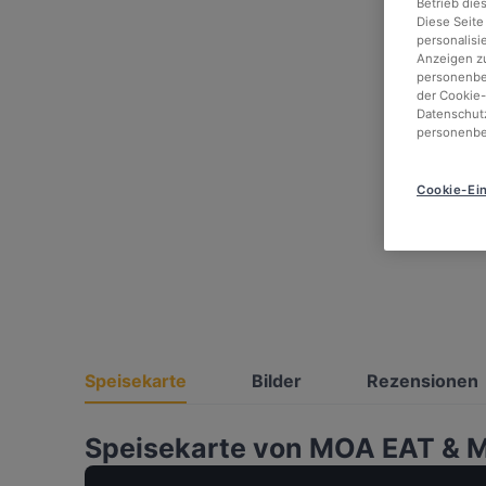
Betrieb die
Diese Seite
personalisi
Anzeigen zu
personenbez
der Cookie-
Datenschutz
personenbe
Cookie-Ein
Speisekarte
Bilder
Rezensionen
Speisekarte von MOA EAT &