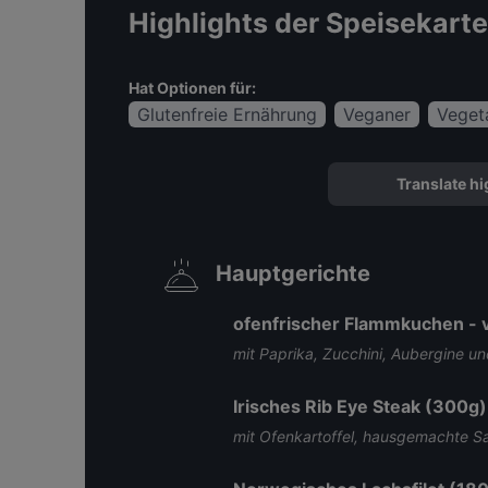
Highlights der Speisekarte
Hat Optionen für:
Glutenfreie Ernährung
Veganer
Vegeta
Translate hi
Hauptgerichte
ofenfrischer Flammkuchen - 
mit Paprika, Zucchini, Aubergine u
Irisches Rib Eye Steak (300g)
mit Ofenkartoffel, hausgemachte S