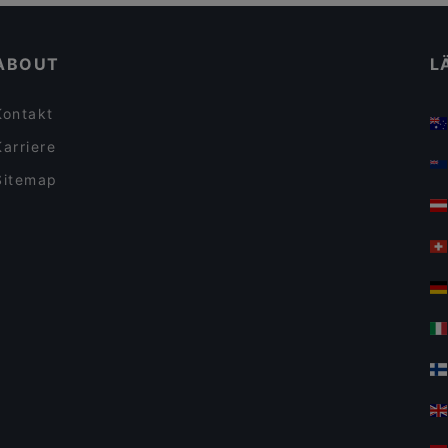
Für Gruppen geeignete Restaurants in Berlin
Restaurant Schäfer
ABOUT
L
Kontakt
Karriere
Sitemap