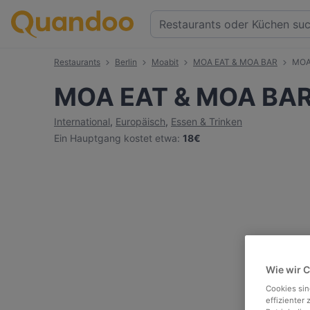
Restaurants
Berlin
Moabit
MOA EAT & MOA BAR
MOA
MOA EAT & MOA BA
International
,
Europäisch
,
Essen & Trinken
Ein Hauptgang kostet etwa
:
18€
Wie wir 
Cookies sin
effizienter