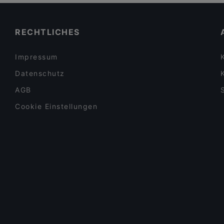
Romantische Restaurants in Berlin
ALATA Ramen
Restaurants mit Business Lunch in Berlin
RECHTLICHES
Impressum
Datenschutz
AGB
Cookie Einstellungen