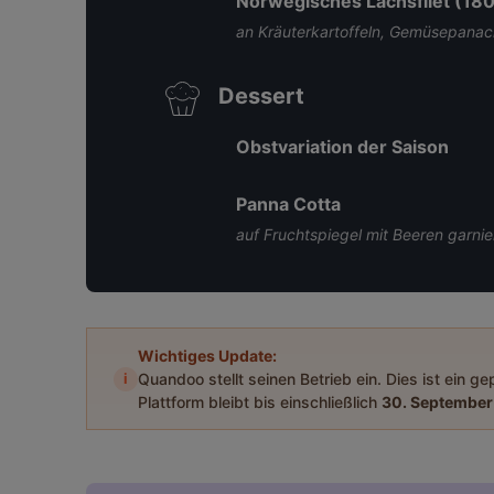
Norwegisches Lachsfilet (18
an Kräuterkartoffeln, Gemüsepana
Dessert
Obstvariation der Saison
Panna Cotta
auf Fruchtspiegel mit Beeren garnie
Wichtiges Update:
i
Quandoo stellt seinen Betrieb ein. Dies ist ein g
Plattform bleibt bis einschließlich
30. September