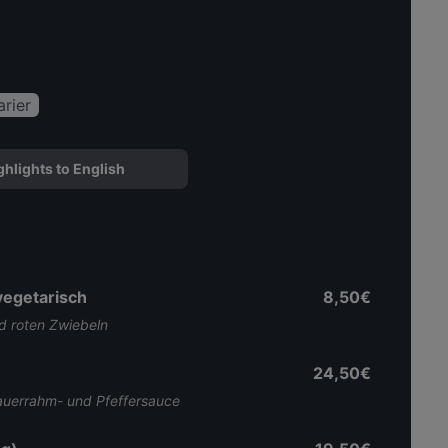
rier
ghlights to English
vegetarisch
8,50€
nd roten Zwiebeln
24,50€
auerrahm- und Pfeffersauce