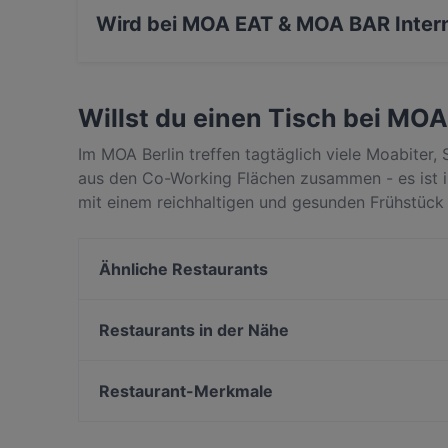
Wird bei MOA EAT & MOA BAR Interna
Ja, MOA EAT & MOA BAR serviert International
Willst du einen Tisch bei MO
Im MOA Berlin treffen tagtäglich viele Moabiter,
aus den Co-Working Flächen zusammen - es ist 
mit einem reichhaltigen und gesunden Frühstück
Küche zum Mittag. Und auch am Abend lohnt sich
viel Liebe zum Detail zubereitet, genießt man hi
Ähnliche Restaurants
Tagliatelle mit Birne, Walnüssen und gebratenen R
oder ein Confit von der Barbarie Entenkeule auf 
Mantika Cafe & Catering
besondere Genüsse sorgen außerdem die saisona
Khaugalli - Mumbai Indian Street Food
Restaurants in der Nähe
Mandelpanade mit süß-saurer Kirschsauce sowie 
Gujrat Spice Restaurant
Viet Bowl am Kanzleramt
Optionen gibt. Gerichte mit Berliner Twist in ze
Mokka
Taverna Hellas Wedding
Restaurant-Merkmale
Restaurant Neumann's
OOFT COFFEE&LUNCH
Familienfreundliche Restaurants in Berlin
Granny‘s 한상