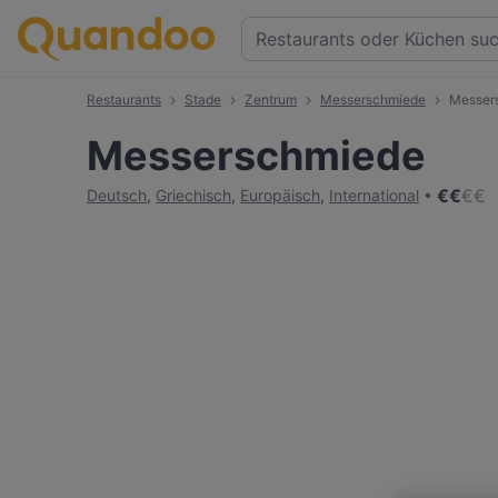
Restaurants
Stade
Zentrum
Messerschmiede
Messer
Messerschmiede
€
€
€
€
Deutsch
,
Griechisch
,
Europäisch
,
International