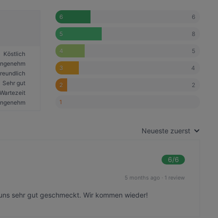
6
6
8
5
5
4
Köstlich
angenehm
4
3
reundlich
Sehr gut
2
2
Wartezeit
1
ngenehm
Neueste zuerst
6
/6
5 months ago
·
1 review
 uns sehr gut geschmeckt. Wir kommen wieder!