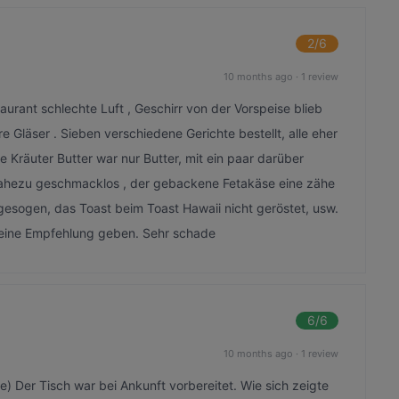
2
/6
10 months ago
·
1 review
aurant schlechte Luft , Geschirr von der Vorspeise blieb
Gläser . Sieben verschiedene Gerichte bestellt, alle eher
die Kräuter Butter war nur Butter, mit ein paar darüber
nahezu geschmacklos , der gebackene Fetakäse eine zähe
llgesogen, das Toast beim Toast Hawaii nicht geröstet, usw.
eine Empfehlung geben. Sehr schade
6
/6
10 months ago
·
1 review
ine) Der Tisch war bei Ankunft vorbereitet. Wie sich zeigte