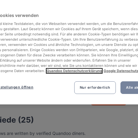
Cookies verwenden
d kleine Textdateien, die von Webseiten verwendet werden, um die Benutzererfah
 zu gestalten. Laut Gesetz können wir Cookies auf Ihrem Gerät speichern, wenn dies
ser Seite unbedingt notwendig sind. Für alle anderen Cookie-Typen benötigen wir Ih
 verwendet unterschiedliche Cookie-Typen. Um Ihre Benutzererfahrung zu verbess
eren, verwenden wir Cookies und ähnliche Technologien, um unsere Dienste zu op
 personalisieren. Einige Cookies werden von Drittparteien, wie Google, platziert, di
ogenen Daten für diese Zwecke verarbeiten können. Sie können Ihre Einwilligung
Erklärung auf unserer Website ändern oder widerrufen. Erfahren Sie in unserer
richtlinie mehr darüber, wer wir sind, wie Sie uns kontaktieren können und wie wir
zogene Daten verarbeiten.
Quandoo Datenschutzerklärung
Google Datenschut
See all 4 photos
stellungen öffnen
Nur erforderlich
Alle a
Jetzt buchen
ede (25)
ws are written by verified Quandoo diners.