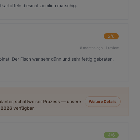
tkartoffeln diesmal ziemlich matschig.
2
/6
8 months ago
·
1 review
inat. Der Fisch war sehr dünn und sehr fettig gebraten,
eplanter, schrittweiser Prozess — unsere
Weitere Details
 2026
verfügbar.
4
/6