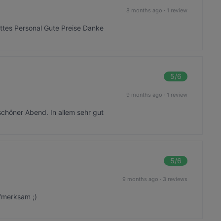
8 months ago
·
1 review
ttes Personal Gute Preise Danke
5
/6
9 months ago
·
1 review
schöner Abend. In allem sehr gut
5
/6
9 months ago
·
3 reviews
fmerksam ;)