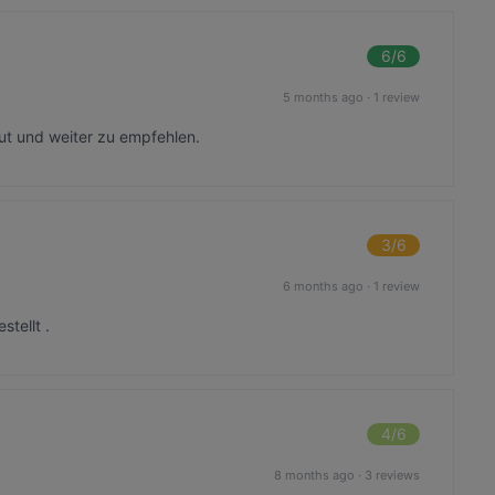
6
/6
5 months ago
·
1 review
gut und weiter zu empfehlen.
3
/6
6 months ago
·
1 review
stellt .
4
/6
8 months ago
·
3 reviews