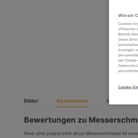
Wie wir 
Cookies sin
effizienter
Betrieb die
Diese Seite
personalisi
Anzeigen zu
personenbez
der Cookie-
Datenschutz
personenbe
Cookie-Ein
Bilder
Rezensionen
Über
Bewertungen zu Messerschmi
Read what people think about Messerschmiede! All revie