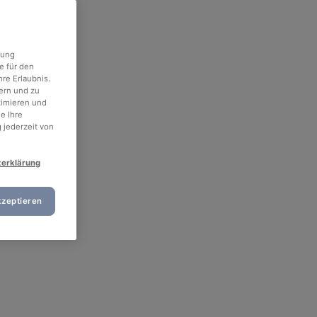
rung
e für den
re Erlaubnis.
ern und zu
timieren und
e Ihre
 jederzeit von
zerklärung
kzeptieren