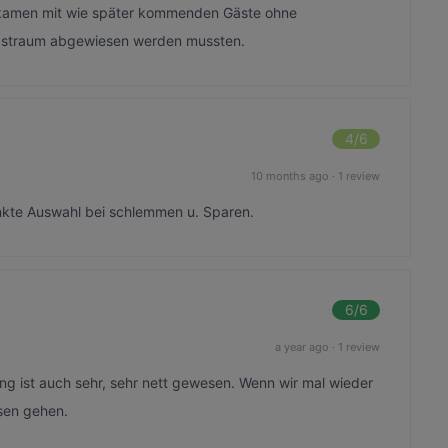
 bekamen mit wie später kommenden Gäste ohne
astraum abgewiesen werden mussten.
4
/6
10 months ago
·
1 review
änkte Auswahl bei schlemmen u. Sparen.
6
/6
a year ago
·
1 review
g ist auch sehr, sehr nett gewesen. Wenn wir mal wieder
ssen gehen.