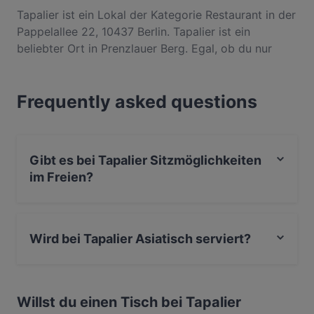
Tapalier ist ein Lokal der Kategorie Restaurant in der
Pappelallee 22, 10437 Berlin. Tapalier ist ein
beliebter Ort in Prenzlauer Berg. Egal, ob du nur
einen kleinen Snack brauchst oder auf der Suche
nach einem kompletten Feinschmeckererlebnis bist,
Frequently asked questions
entdecke die Gerichte im Tapalier und erlebe
authentische Asiatisch Küche in Berlin.
Gibt es bei Tapalier Sitzmöglichkeiten
im Freien?
Ja, bei Tapalier gibt es Sitzmöglichkeiten im Freien.
Wird bei Tapalier Asiatisch serviert?
Ja, Tapalier serviert Asiatisch und auch Vegan,
Asiatisch Fusion.
Willst du einen Tisch bei Tapalier