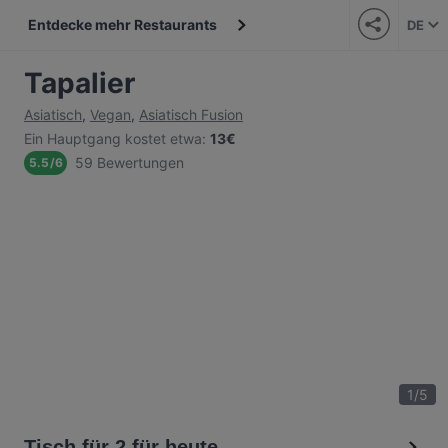
Entdecke mehr Restaurants
DE
Tapalier
Asiatisch
,
Vegan
,
Asiatisch Fusion
Ein Hauptgang kostet etwa
:
13€
59 Bewertungen
5.5
/
6
1
/
5
Tisch für 2 für heute