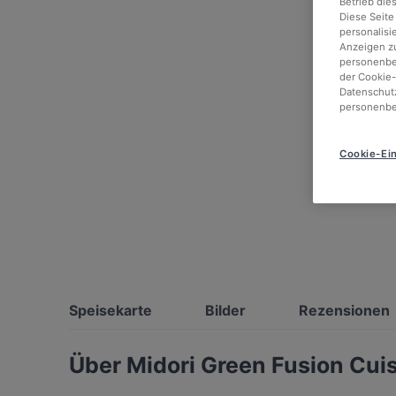
Betrieb die
Diese Seite
personalisi
Anzeigen zu
personenbez
der Cookie-
Datenschutz
personenbe
Cookie-Ein
Speisekarte
Bilder
Rezensionen
Über Midori Green Fusion Cui