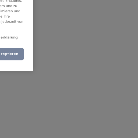
re Erlaubnis.
ern und zu
timieren und
e Ihre
 jederzeit von
zerklärung
kzeptieren