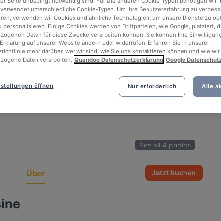
ser Seite unbedingt notwendig sind. Für alle anderen Cookie-Typen benötigen wir Ih
 verwendet unterschiedliche Cookie-Typen. Um Ihre Benutzererfahrung zu verbess
eren, verwenden wir Cookies und ähnliche Technologien, um unsere Dienste zu op
 personalisieren. Einige Cookies werden von Drittparteien, wie Google, platziert, di
ogenen Daten für diese Zwecke verarbeiten können. Sie können Ihre Einwilligung
Erklärung auf unserer Website ändern oder widerrufen. Erfahren Sie in unserer
richtlinie mehr darüber, wer wir sind, wie Sie uns kontaktieren können und wie wir
zogene Daten verarbeiten.
Quandoo Datenschutzerklärung
Google Datenschut
stellungen öffnen
Nur erforderlich
Alle a
See all 4 photos
Über
Jetzt buchen
sine