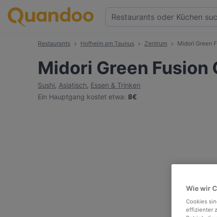
Restaurants
Hofheim am Taunus
Zentrum
Midori Green F
Midori Green Fusion 
Sushi
,
Asiatisch
,
Essen & Trinken
Ein Hauptgang kostet etwa
:
8€
Wie wir 
Cookies sin
effizienter