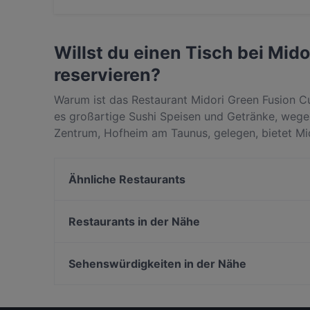
Ja, du kannst mit Visa, Mastercard, EC-Karte 
Willst du einen Tisch bei Mid
reservieren?
Warum ist das Restaurant Midori Green Fusion Cu
es großartige Sushi Speisen und Getränke, weg
Zentrum, Hofheim am Taunus, gelegen, bietet Mid
Essen & Trinken. Finde heraus, was Midori Green
am Taunus unterscheidet, und reserviere noch he
Ähnliche Restaurants
Restaurantbesuch!
OrientierBar
Restaurant Momo
Restaurants in der Nähe
269 TwoSixNine Vegan Restaurant Frankfurt
Noir Finest Sushi Cuisine
heimat
Sehenswürdigkeiten in der Nähe
Das Goldstein by Gollner's
Cantina Divino
Bahnhof Viktoria-Luise-Platz, Berlin
Landgasthof Zur Sonne
Remos Frankfurt
Bahnhof Spichernstrasse, Berlin