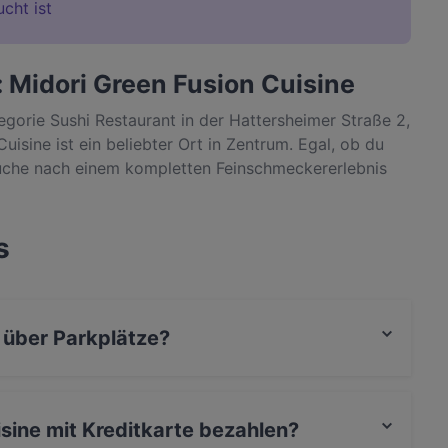
ucht ist
 Midori Green Fusion Cuisine
tegorie Sushi Restaurant in der Hattersheimer Straße 2,
sine ist ein beliebter Ort in Zentrum. Egal, ob du
Suche nach einem kompletten Feinschmeckererlebnis
on Cuisine und erlebe authentische Sushi Küche in
s
 über Parkplätze?
rivater Parkplatz, Parkplatz an der Strasse.
isine mit Kreditkarte bezahlen?