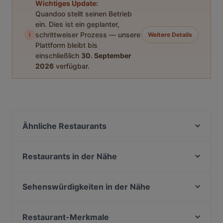
Wichtiges Update:
Quandoo stellt seinen Betrieb
ein. Dies ist ein geplanter,
i
schrittweiser Prozess — unsere
Weitere Details
Plattform bleibt bis
einschließlich
30. September
2026
verfügbar.
Ähnliche Restaurants
Big Mom's
Frizzantino degustazione & delights
Restaurants in der Nähe
Ristorante D'amore
Restaurant Diana
Shi - The Pleasure of Asia Cuisine - Köln
Minsu Fusion Kitchen
Sehenswürdigkeiten in der Nähe
Toré Café.Restaurant.Bar
Lokal Alte Feuerwache
U-Bahn Gänsemarkt, Hamburg
Enat Äthiopisches Restaurant
AYNI em Stüverhoff
U-Bahn Stephansplatz, Hamburg
Restaurant-Merkmale
Restaurant Galija