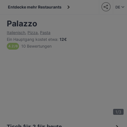
Entdecke mehr Restaurants
DE
Palazzo
Italienisch
,
Pizza
,
Pasta
Ein Hauptgang kostet etwa
:
12€
10 Bewertungen
4.2
/
6
1
/
3
Tisch für 2 für heute