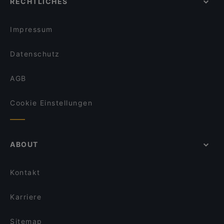
RECHTLICHES
Für Gruppen geeignete Restaurants in Berlin
IL PIZZAIOLO
Restaurants mit Business Lunch in Berlin
Freischwimmer
Impressum
Datenschutz
AGB
Cookie Einstellungen
ABOUT
Kontakt
Karriere
Sitemap