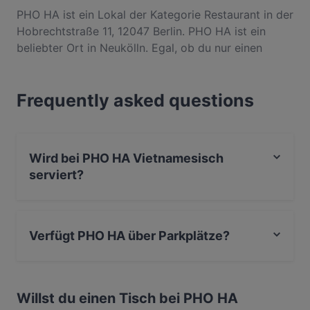
PHO HA ist ein Lokal der Kategorie Restaurant in der
Hobrechtstraße 11, 12047 Berlin. PHO HA ist ein
beliebter Ort in Neukölln. Egal, ob du nur einen
kleinen Snack brauchst oder auf der Suche nach
einem kompletten Feinschmeckererlebnis bist,
Frequently asked questions
entdecke die Gerichte im PHO HA und erlebe
authentische Vietnamesisch Küche in Berlin.
Wird bei PHO HA Vietnamesisch
serviert?
Ja, PHO HA serviert Vietnamesisch und auch Vegan,
Asiatisch, Südostasiatisch.
Verfügt PHO HA über Parkplätze?
Ja, PHO HA verfügt über Parkplatz an der Strasse.
Willst du einen Tisch bei PHO HA