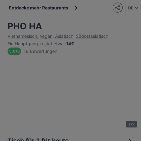
Entdecke mehr Restaurants
DE
PHO HA
Vietnamesisch
,
Vegan
,
Asiatisch
,
Südostasiatisch
Ein Hauptgang kostet etwa
:
14€
18 Bewertungen
5.0
/
6
1
/
2
Tisch für 2 für heute