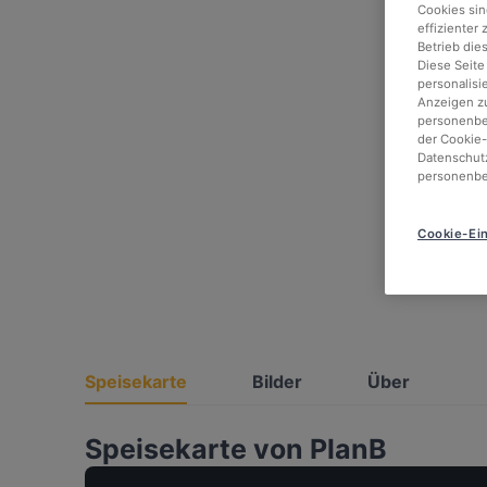
Cookies sin
effizienter
Betrieb die
Diese Seite
personalisi
Anzeigen zu
personenbez
der Cookie-
Datenschutz
personenbe
Cookie-Ein
Speisekarte
Bilder
Über
Speisekarte von PlanB