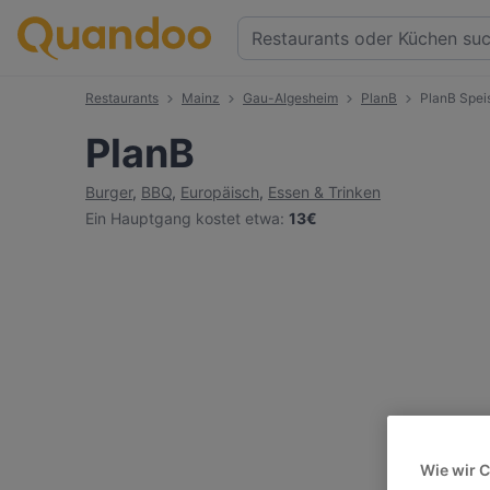
Restaurants
Mainz
Gau-Algesheim
PlanB
PlanB Spei
PlanB
Burger
,
BBQ
,
Europäisch
,
Essen & Trinken
Ein Hauptgang kostet etwa
:
13€
Wie wir 