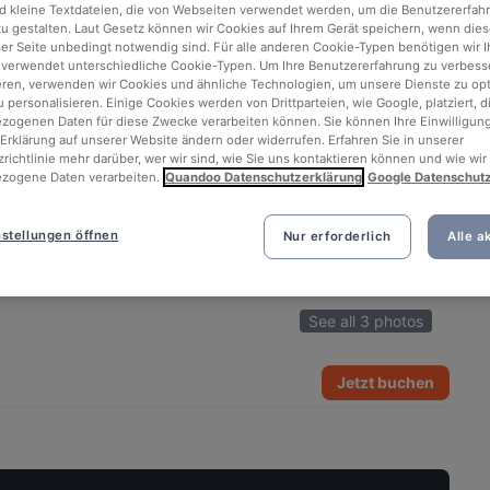
d kleine Textdateien, die von Webseiten verwendet werden, um die Benutzererfah
 zu gestalten. Laut Gesetz können wir Cookies auf Ihrem Gerät speichern, wenn dies
ser Seite unbedingt notwendig sind. Für alle anderen Cookie-Typen benötigen wir Ih
 verwendet unterschiedliche Cookie-Typen. Um Ihre Benutzererfahrung zu verbess
eren, verwenden wir Cookies und ähnliche Technologien, um unsere Dienste zu op
 personalisieren. Einige Cookies werden von Drittparteien, wie Google, platziert, di
ogenen Daten für diese Zwecke verarbeiten können. Sie können Ihre Einwilligung
Erklärung auf unserer Website ändern oder widerrufen. Erfahren Sie in unserer
richtlinie mehr darüber, wer wir sind, wie Sie uns kontaktieren können und wie wir
zogene Daten verarbeiten.
Quandoo Datenschutzerklärung
Google Datenschut
stellungen öffnen
Nur erforderlich
Alle a
See all 3 photos
Jetzt buchen