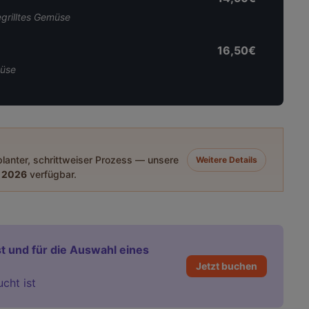
egrilltes Gemüse
16,50€
müse
eplanter, schrittweiser Prozess — unsere
Weitere Details
 2026
verfügbar.
t und für die Auswahl eines
Jetzt buchen
ucht ist