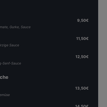
9,50€
omate, Gurke, Sauce
11,50€
ürzige Sauce
12,50€
ig-Senf-Sauce
üche
13,50€
Gemüse
14,50€