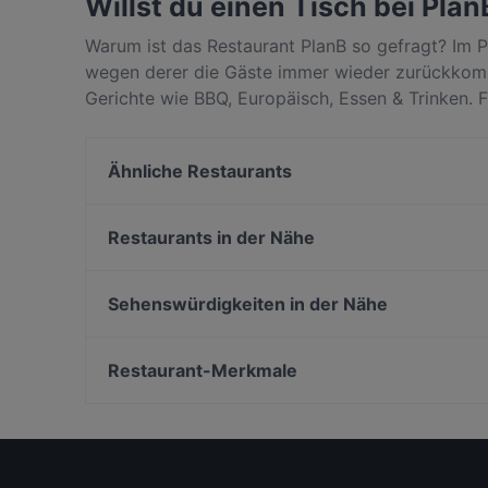
Willst du einen Tisch bei Plan
Warum ist das Restaurant PlanB so gefragt? Im P
wegen derer die Gäste immer wieder zurückkomm
Gerichte wie BBQ, Europäisch, Essen & Trinken. 
Mainz unterscheidet, und reserviere noch heute 
Ähnliche Restaurants
Hotel Lehn
Corfu Mainz
Restaurants in der Nähe
The Aya Asia
Butta la Pasta Rosa
Rheinschanze Spezialitätenrestaurant
Grand Asia Wiesbaden
Sehenswürdigkeiten in der Nähe
rue 1 by gollner's - Im Museum Reinhard Ernst
Raffaeles
Wiesbaden
Steinplatz, Berlin
Das Goldstein by Gollner's
Berlin University Of The Arts, Berlin
Restaurant-Merkmale
360 Grad Rüsselsheim
Universitaet Der Kuenste Berlin, Berlin
Casual Dining Restaurants in Mainz
Dinner in Mainz
Touristenfreundliche Restaurants in Mainz