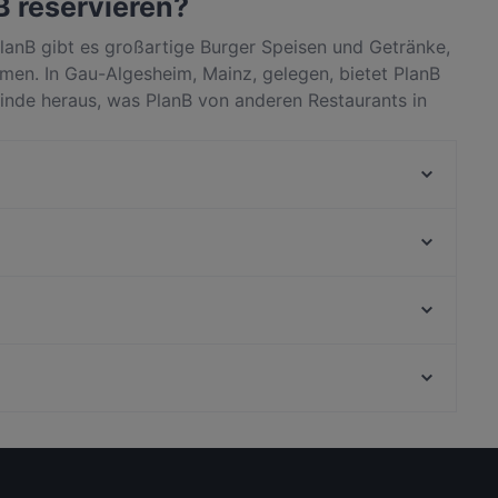
B reservieren?
lanB gibt es großartige Burger Speisen und Getränke,
en. In Gau-Algesheim, Mainz, gelegen, bietet PlanB
Finde heraus, was PlanB von anderen Restaurants in
einen Tisch für deinen nächsten Restaurantbesuch!
Taverna Apsimon
heimat
Osakii Pan Asian Restaurant
Oishii Wiesbaden
Zenzasian Lounge / Bar
Isoletta Steak & Pasta
Remos Wiesbaden
Noir Finest Sushi Cuisine
Bahnhof Savignyplatz, Berlin
Restaurant To Tzaki
Bahnhof Ernst-Reuter-Platz, Berlin
Für Gruppen geeignete Restaurants in Mainz
Restaurants mit englischsprachigem Personal in
Mainz