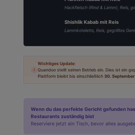
Hackfleisch (Rind & Lamm), Reis, g
Shishlik Kabab mit Reis
Lammkoteletts, Reis, gegrilltes Ge
Wichtiges Update:
i
Quandoo stellt seinen Betrieb ein. Dies ist ein g
Plattform bleibt bis einschließlich
30. September
Wenn du das perfekte Gericht gefunden has
Restaurants zuständig bist
Reserviere jetzt ein Tisch, bevor alles ausgeb