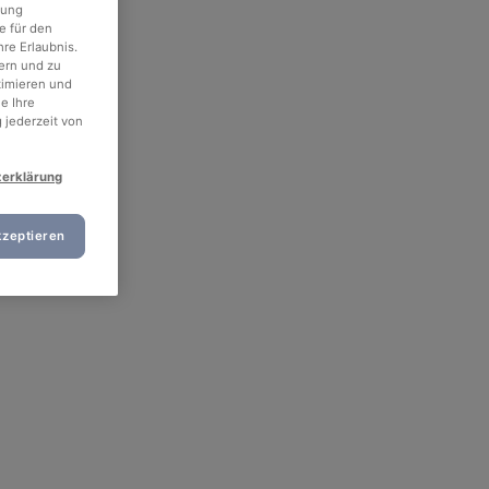
rung
e für den
re Erlaubnis.
ern und zu
timieren und
e Ihre
 jederzeit von
zerklärung
kzeptieren