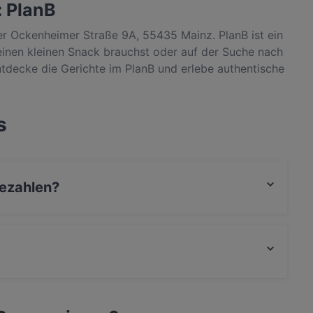
: PlanB
der Ockenheimer Straße 9A, 55435 Mainz. PlanB ist ein
 einen kleinen Snack brauchst oder auf der Suche nach
tdecke die Gerichte im PlanB und erlebe authentische
s
bezahlen?
, Diners Club, EC-Karte, Kontaktloses bezahlen,
e.