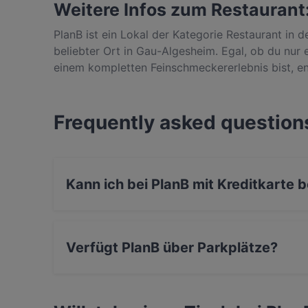
Weitere Infos zum Restaurant
PlanB ist ein Lokal der Kategorie Restaurant in 
beliebter Ort in Gau-Algesheim. Egal, ob du nur
einem kompletten Feinschmeckererlebnis bist, en
Burger Küche in Mainz.
Frequently asked question
Kann ich bei PlanB mit Kreditkarte 
Ja, du kannst mit Apple Pay, Visa, Mastercard
Amex bezahlen.
Verfügt PlanB über Parkplätze?
Ja, PlanB verfügt über Parkplatz an der Strass