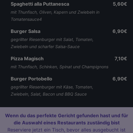
Spaghetti alla Puttanesca
5,60€
mit Thunfisch, Oliven, Kapern und Zwiebeln in
Tomatensauce4
Burger Salsa
6,90€
gegrillter Riesenburger mit Salat, Tomaten,
Zwiebeln und scharfer Salsa-Sauce
Pizza Magisch
7,10€
mit Thunfisch, Schinken, Spinat und Champignons
Burger Portobello
6,90€
gegrillter Riesenburger mit Käse, Tomaten,
Zwiebeln, Salat, Bacon und BBQ Sauce
Wenn du das perfekte Gericht gefunden hast und für
die Auswahl eines Restaurants zuständig bist
Reserviere jetzt ein Tisch, bevor alles ausgebucht ist