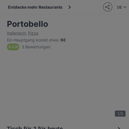
Entdecke mehr Restaurants
DE
Portobello
Italienisch
,
Pizza
Ein Hauptgang kostet etwa
:
6€
3 Bewertungen
4.3
/
6
1
/
5
Tisch für 2 für heute