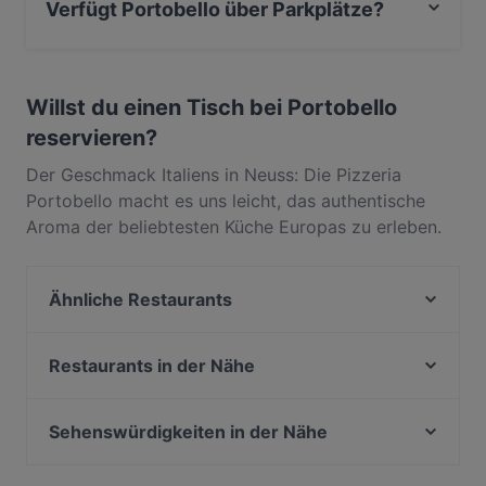
Verfügt Portobello über Parkplätze?
Ja, Portobello verfügt über Parkplatz an der Strasse.
Willst du einen Tisch bei Portobello
reservieren?
Der Geschmack Italiens in Neuss: Die Pizzeria
Portobello macht es uns leicht, das authentische
Aroma der beliebtesten Küche Europas zu erleben.
Schön gelegen, zwischen Erftmühlengraben,
Landestheater und Galopprennbahn, und randvoll
Ähnliche Restaurants
mit den besten Spezialitäten Italiens, glänzt die
Pizzeria Portobello außerdem mit einer großen
Da Clà Restaurant
Auswahl an internationalen Gerichten. So findet man
O SUSHI
Restaurants in der Nähe
in der Klarissenstraße ebenfalls leckere Burger,
Fave Fusion (Unterbilk)
Ilha Formosa Gourmet
herzhafte Aufläufe und großartige Schnitzel auf der
La Contessa
BARCO Lounge Restaurant
Sehenswürdigkeiten in der Nähe
Speisekarte. Außerdem zeigt sich die Pizzeria
Ristorante Adesso
What's Beef Düsseldorf
Portobello von der – typisch italienisch –
Zionskirchplatz, Berlin
Pizzeria Carissima
VAPIANO Düsseldorf Kaiserwerther Straße