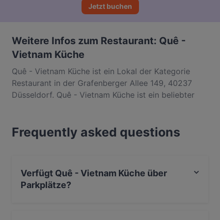
Jetzt buchen
Weitere Infos zum Restaurant: Quê -
Vietnam Küche
Quê - Vietnam Küche ist ein Lokal der Kategorie
Restaurant in der Grafenberger Allee 149, 40237
Düsseldorf. Quê - Vietnam Küche ist ein beliebter
Ort in Flingern Nord. Egal, ob du nur einen kleinen
Snack brauchst oder auf der Suche nach einem
Frequently asked questions
kompletten Feinschmeckererlebnis bist, entdecke
die Gerichte im Quê - Vietnam Küche und erlebe
authentische Vietnamesisch Küche in Düsseldorf.
Verfügt Quê - Vietnam Küche über
Parkplätze?
Ja, Quê - Vietnam Küche verfügt über Parkplatz an der
Strasse.