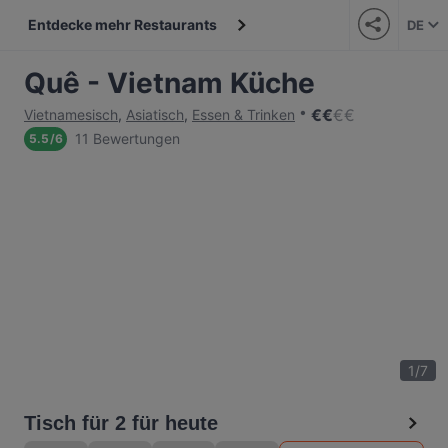
Entdecke mehr Restaurants
DE
Quê - Vietnam Küche
€
€
€
€
Vietnamesisch
,
Asiatisch
,
Essen & Trinken
11 Bewertungen
5.5
/
6
1
/
7
Tisch für 2 für heute