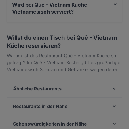
Wird bei Quê - Vietnam Küche
Vietnamesisch serviert?
Ja, Quê - Vietnam Küche serviert Vietnamesisch und
auch Asiatisch, Essen & Trinken.
Willst du einen Tisch bei Quê - Vietnam
Küche reservieren?
Warum ist das Restaurant Quê - Vietnam Küche so
gefragt? Im Quê - Vietnam Küche gibt es großartige
Vietnamesisch Speisen und Getränke, wegen derer
die Gäste immer wieder zurückkommen. In Flingern
Nord, Düsseldorf, gelegen, bietet Quê - Vietnam
Ähnliche Restaurants
Küche Gerichte wie Asiatisch, Essen & Trinken. Finde
heraus, was Quê - Vietnam Küche von anderen
Restaurant Opin Sushi & Ramen
Restaurants in Düsseldorf unterscheidet, und
Atawich Düsseldorf
Restaurants in der Nähe
reserviere noch heute einen Tisch für deinen
La Taberna-Española
Trattoria Bellissima
nächsten Restaurantbesuch!
Zweigleisig
Pastahaus Il Mercato Friedrichstraße
Sehenswürdigkeiten in der Nähe
Sabo