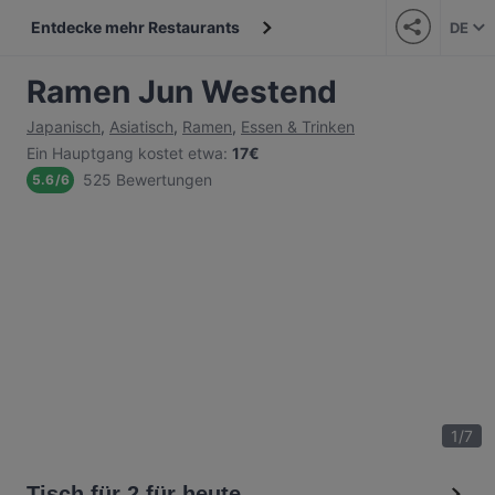
Entdecke mehr Restaurants
DE
Ramen Jun Westend
Japanisch
,
Asiatisch
,
Ramen
,
Essen & Trinken
Ein Hauptgang kostet etwa
:
17€
525 Bewertungen
5.6
/
6
1
/
7
Tisch für 2 für heute