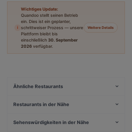
Wichtiges Update:
Quandoo stellt seinen Betrieb
ein. Dies ist ein geplanter,
i
schrittweiser Prozess — unsere
Weitere Details
Plattform bleibt bis
einschließlich
30. September
2026
verfügbar.
Ähnliche Restaurants
269 TwoSixNine Vegan Restaurant Frankfurt
Cucina Mediterraneo
Restaurants in der Nähe
Azzurro - La Cucina Italiana
Ramen Jun Red Restaurant
Cantina Divino
The Dragon‘s City Sushi Ramen Bowls &
Sehenswürdigkeiten in der Nähe
Das Wirtshaus Hauptbahnhof
Vietnamesische Restaurant
Olivaer Platz Sued, Berlin