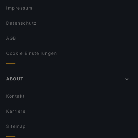
Atawich Köln Ringe
Zarathustra
Impressum
Eat Your Smash Burger & Salats
Luna Café & Bar
Datenschutz
AGB
Cookie Einstellungen
ABOUT
Kontakt
Karriere
Sitemap