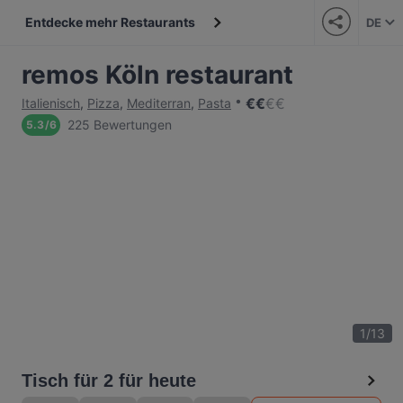
Entdecke mehr Restaurants
DE
remos Köln restaurant
€
€
€
€
Italienisch
,
Pizza
,
Mediterran
,
Pasta
225 Bewertungen
5.3
/
6
1
/
13
Tisch für 2 für heute