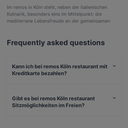
Im remos in Köln steht, neben der italienischen
Kulinarik, besonders eins im Mittelpunkt: die
mediterrane Lebensfreude an der gemeinsamen
Genusszeit mit Freunden und Familie. Kein Wunder,
ist das remos doch selbst in familiären Händen von
Frequently asked questions
einer Schwester mit ihren drei Brüdern. Gemeinsam
bieten sie ihren Gästen in der Aachener Straße ein
zeitlos-stilvolles Ambiente und eine angenehme,
zwanglose Atmosphäre. Und natürlich gutes Essen –
Kann ich bei remos Köln restaurant mit
von den Vorspeisen bis hin zu den Dolci kommt hier
Kreditkarte bezahlen?
alles aus hochwertigen, ausgesuchten Zutaten frisch
auf den Tisch.
Ja, du kannst mit Visa, Mastercard, EC-Karte bezahlen.
Gibt es bei remos Köln restaurant
Sitzmöglichkeiten im Freien?
Ja, bei remos Köln restaurant gibt es Sitzmöglichkeiten
im Freien.