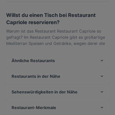
Ja, du kannst mit Apple Pay, Visa, Mastercard, EC-
Karte, Kontaktloses bezahlen, Amex bezahlen.
Willst du einen Tisch bei Restaurant
Capriole reservieren?
Warum ist das Restaurant Restaurant Capriole so
gefragt? Im Restaurant Capriole gibt es großartige
Mediterran Speisen und Getränke, wegen derer die
Gäste immer wieder zurückkommen. In Zehlendorf,
Berlin, gelegen, bietet Restaurant Capriole Gerichte
Ähnliche Restaurants
wie Italienisch, Europäisch. Finde heraus, was
Restaurant Capriole von anderen Restaurants in
Nori 68
Berlin unterscheidet, und reserviere noch heute
Restaurant Si
Restaurants in der Nähe
einen Tisch für deinen nächsten Restaurantbesuch!
The Taste! Zehlendorf
Ach! Niko Ach!
Paradiso Persisches Restaurant
Ristorante ROMA
Sehenswürdigkeiten in der Nähe
Machiavelli am Roseneck
Bonni Fine Sushi & Asian Cuisine
Kinder- und Jugendmuseum, München
Restaurant Macedonia
IBC - Indian Biryani Company
Münchner Theater für Kinder, München
Restaurant-Merkmale
Gaststätte Eierschale
1000 Grad
Gabriel Filmtheater, München