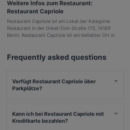
Weitere Infos zum Restaurant:
Restaurant Capriole
Restaurant Capriole ist ein Lokal der Kategorie
Restaurant in der Onkel-Tom-Straße 172, 14169
Berlin. Restaurant Capriole ist ein beliebter Ort in
Zehlendorf. Egal, ob du nur einen kleinen Snack
brauchst oder auf der Suche nach einem kompletten
Frequently asked questions
Feinschmeckererlebnis bist, entdecke die Gerichte
im Restaurant Capriole und erlebe authentische
Mediterran Küche in Berlin.
Verfügt Restaurant Capriole über
Parkplätze?
Ja, Restaurant Capriole verfügt über Privater
Parkplatz, Parkplatz an der Strasse.
Kann ich bei Restaurant Capriole mit
Kreditkarte bezahlen?