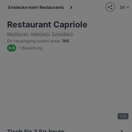
Entdecke mehr Restaurants
DE
Restaurant Capriole
Mediterran
,
Italienisch
,
Europäisch
Ein Hauptgang kostet etwa
:
16€
1 Bewertung
6
/
6
1
/
3
Tisch für 2 für heute