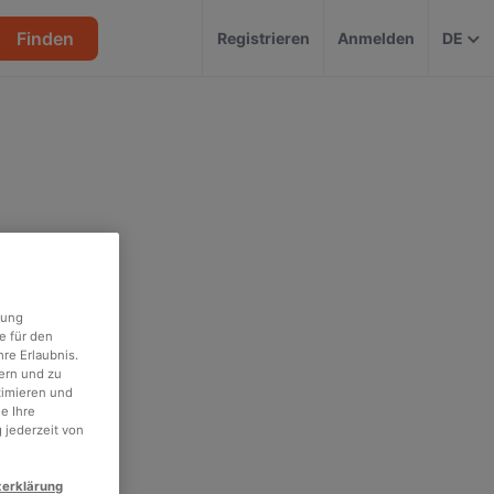
Finden
Registrieren
Anmelden
DE
rung
e für den
re Erlaubnis.
ern und zu
timieren und
e Ihre
 jederzeit von
zerklärung