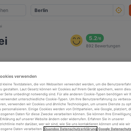
ei
ei
5.2
/
6
892 Bewertungen
Cookies verwenden
d kleine Textdateien, die von Webseiten verwendet werden, um die Benutzererfah
 zu gestalten. Laut Gesetz können wir Cookies auf Ihrem Gerät speichern, wenn dies
ser Seite unbedingt notwendig sind. Für alle anderen Cookie-Typen benötigen wir Ih
 verwendet unterschiedliche Cookie-Typen. Um Ihre Benutzererfahrung zu verbess
eren, verwenden wir Cookies und ähnliche Technologien, um unsere Dienste zu op
 personalisieren. Einige Cookies werden von Drittparteien, wie Google, platziert, di
ogenen Daten für diese Zwecke verarbeiten können. Sie können Ihre Einwilligung
Erklärung auf unserer Website ändern oder widerrufen. Erfahren Sie in unserer
richtlinie mehr darüber, wer wir sind, wie Sie uns kontaktieren können und wie wir
zogene Daten verarbeiten.
Quandoo Datenschutzerklärung
Google Datenschut