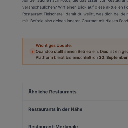
Auf der Suche nach Fotos, die das Essen von Restaurant
veranschaulichen? Wirf einen Blick auf diese aktuellen
Restaurant Fleischerei, damit du weißt, was dich bei de
mit. Befreie also deinen inneren Gourmet mit diesen Foo
Wichtiges Update:
i
Quandoo stellt seinen Betrieb ein. Dies ist ein g
Plattform bleibt bis einschließlich
30. September
Ähnliche Restaurants
Marubi Ramen Japanische & Shanghai Spezialitäte
Berliner Marcus Bräu
Restaurants in der Nähe
Atame Tapas Bar
A-Petit
Restaurant & Café Hackescher Hof
Roji - Godai no Sekai
Restaurant-Merkmale