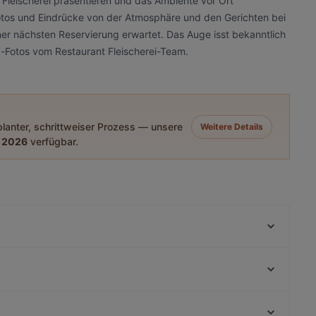
 Fleischerei präsentieren und das Ambiente vor Ort
 Fotos und Eindrücke von der Atmosphäre und den Gerichten bei
iner nächsten Reservierung erwartet. Das Auge isst bekanntlich
d-Fotos vom Restaurant Fleischerei-Team.
eplanter, schrittweiser Prozess — unsere
Weitere Details
 2026
verfügbar.
n
Yumcha Heroes
Grindhouse Burgers
Koi 56
The Breakfast Story
26 Shibuya
Ristorante Mjalt