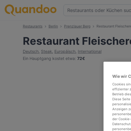
Restaurants
Berlin
Prenzlauer Berg
Restaurant Fleischer
Restaurant Fleischer
Deutsch
,
Steak
,
Europäisch
,
International
Ein Hauptgang kostet etwa
:
72€
Wie wir 
Cookies sin
effizienter
Betrieb die
Diese Seite
personalisi
Anzeigen zu
personenbez
der Cookie-
Datenschutz
personenbe