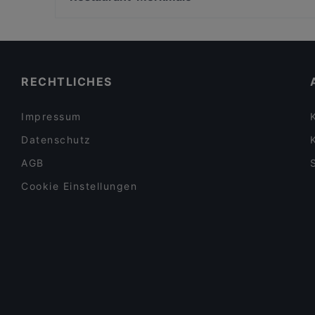
Shibu Vegan
Hot Restaurant Café
Familienfreundliche Restaurants in Berlin
Palm Beach Mitte
Für Gruppen geeignete Restaurants in Berlin
Mitho Cha! P-Berg
Dinner in Berlin
RECHTLICHES
Impressum
Datenschutz
AGB
Cookie Einstellungen