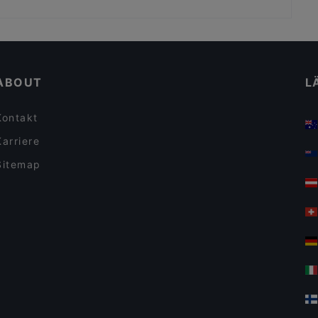
BBQ Kitchen
Varga Hennecke
Gemütliche Restaurants in Berlin
Yama Restaurant Sushi and Ramen
Für Kinder geeignete Restaurants in Berlin
CôWei
ABOUT
L
Kontakt
Karriere
Sitemap