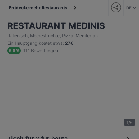
Entdecke mehr Restaurants
DE
RESTAURANT MEDINIS
Italienisch
,
Meeresfrüchte
,
Pizza
,
Mediterran
Ein Hauptgang kostet etwa
:
27€
111 Bewertungen
5.6
/
6
1
/
6
Tisch für 2 für heute