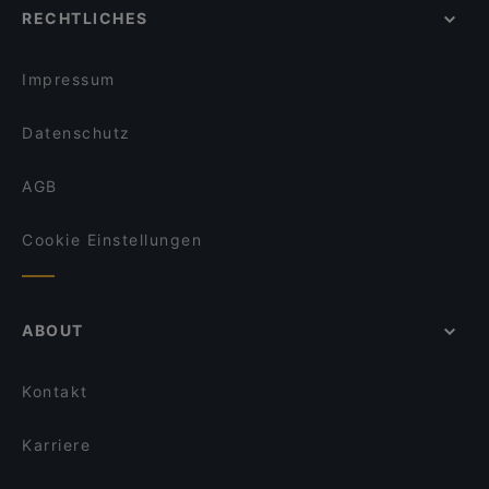
für deinen nächsten Restaurantbesuch!
RECHTLICHES
Impressum
Datenschutz
AGB
Cookie Einstellungen
ABOUT
Kontakt
Karriere