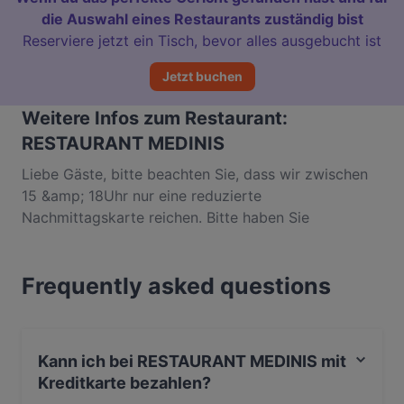
die Auswahl eines Restaurants zuständig bist
Reserviere jetzt ein Tisch, bevor alles ausgebucht ist
Jetzt buchen
Weitere Infos zum Restaurant:
RESTAURANT MEDINIS
Liebe Gäste, bitte beachten Sie, dass wir zwischen
15 &amp; 18Uhr nur eine reduzierte
Nachmittagskarte reichen. Bitte haben Sie
Verständnis, dass die Verweildauer bei
Reservierungen von 17:30Uhr bis 18:15Uhr auf 2 Std.
Frequently asked questions
begrenzt ist. In Heiligendamm an der Ostsee
begeistert das RESTAURANT MEDINIS seine Gäste
mit erstklassigen Aromen der italienischen Küche.
Koch Luigi Frascella zaubert aus erlesenen Bio-
Kann ich bei RESTAURANT MEDINIS mit
Zutaten, die allesamt vom Gut Vorder Bollhagen
Kreditkarte bezahlen?
bezogen werden, feine Spezialitäten wie etwa